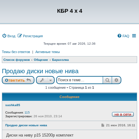
Регистрация
КБР 4 x 4
Вход
Р
е
г
и
с
т
р
а
ц
и
я
FAQ
Текущее время: 07 авг 2026, 12:36
Темы без ответов
|
Активные темы
Список форумов
Общение
Барахолка
Продаю диски новые нива
Ответить
Поиск
Расшире
О
т
в
е
т
и
т
ь
1 сообщение • Страница
1
из
1
Сообщение
sashka85
Сообщения:
115
Зарегистрирован:
26 ноя 2010, 23:14
Н
е
С
Продаю диски новые нива
21 июн 2016, 16:11
в
о
с
о
е
Диски на ниву р15 15200р комплект
б
т