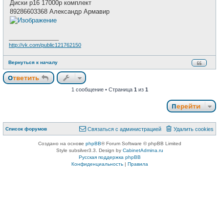
щ
Диски р16 17000р комплект
и
е
89286603368 Александр Армавир
н
и
е
_________________
http://vk.com/public121762150
Вернуться к началу
Ответить
О
т
в
е
т
и
т
ь
1 сообщение • Страница
1
из
1
Перейти
Связаться с
Список форумов
С
в
я
з
а
т
ь
с
я
с
а
д
м
и
н
и
с
т
р
а
ц
и
е
й
Удалить cookies
администрацией
Создано на основе
phpBB
® Forum Software © phpBB Limited
Style subsilver3.3. Design by
CabinetAdmina.ru
Русская поддержка phpBB
Конфиденциальность
|
Правила