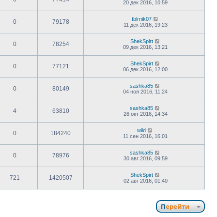
20 дек 2016, 10:59
tblrnik07
0
79178
11 дек 2016, 19:23
ShekSpirt
0
78254
09 дек 2016, 13:21
ShekSpirt
0
77121
06 дек 2016, 12:00
sashka85
0
80149
04 ноя 2016, 11:24
sashka85
4
63810
26 окт 2016, 14:34
wild
0
184240
11 сен 2016, 16:01
sashka85
0
78976
30 авг 2016, 09:59
ShekSpirt
721
1420507
02 авг 2016, 01:40
Перейти