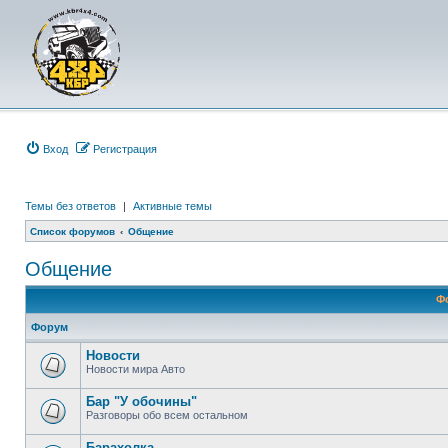
Вход
Р
е
г
и
с
т
р
а
ц
и
я
Темы без ответов
|
Активные темы
Список форумов
Общение
Общение
Ф
Форум
Новости
Новости мира Авто
Бар "У обочины"
Разговоры обо всем остальном
Барахолка