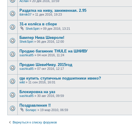
Аслан
»
20 дек 2016, 10:59
Раздатка на ниву, заниженная. 2.95
tblrnik07
»
11 дек 2016, 19:23
31-е колёса в сборе
ShekSpirt
»
09 дек 2016, 13:21
Бампер Нива Шевроле!
ShekSpirt
»
06 дек 2016, 12:00
Продаю багажник THULE на ШНИВУ
sashka85
»
04 ноя 2016, 11:24
Продаю ШевиНиву. 2015год
sashka85
»
07 окт 2016, 12:17
где купить ступичные подшипники ивеко?
wild
»
11 сен 2016, 16:01
Блокировка на уаз
sashka85
»
30 авг 2016, 09:59
Поэдравления !!
Боларс
»
19 мар 2010, 06:59
Вернуться к списку форумов