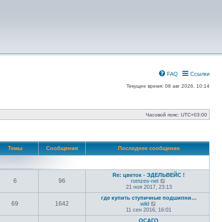
FAQ
Ссылки
Текущее время: 08 авг 2026, 10:14
Часовой пояс:
UTC+03:00
Темы
Сообщения
Последнее сообщение
Re: цветок - ЭДЕЛЬВЕЙС !
6
96
П
romzes-net
е
21 ноя 2017, 23:13
р
где купить ступичные подшипни…
е
69
1642
П
wild
й
е
11 сен 2016, 16:01
т
р
и
ОСАГО
е