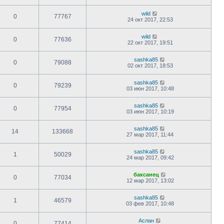
wild
0
77767
24 окт 2017, 22:53
wild
0
77636
22 окт 2017, 19:51
sashka85
0
79088
02 окт 2017, 18:53
sashka85
0
79239
03 июн 2017, 10:48
sashka85
0
77954
03 июн 2017, 10:19
sashka85
14
133668
27 мар 2017, 11:44
sashka85
1
50029
24 мар 2017, 09:42
баксанец
0
77034
12 мар 2017, 13:02
sashka85
1
46579
03 фев 2017, 10:48
Аслан
0
77414