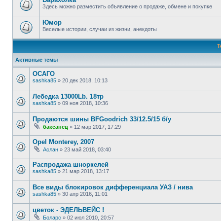
Здесь можно разместить объявление о продаже, обмене и покупке
Юмор
Веселые истории, случаи из жизни, анекдоты
Т
Активные темы
ОСАГО
sashka85
»
20 дек 2018, 10:13
Лебедка 13000Lb. 18тр
sashka85
»
09 ноя 2018, 10:36
Продаются шины BFGoodrich 33/12.5/15 б/у
баксанец
»
12 мар 2017, 17:29
Opel Monterey, 2007
Аслан
»
23 май 2018, 03:40
Распродажа шноркелей
sashka85
»
21 мар 2018, 13:17
Все виды блокировок дифференциала УАЗ / нива
sashka85
»
30 апр 2016, 11:01
цветок - ЭДЕЛЬВЕЙС !
Боларс
»
02 июл 2010, 20:57