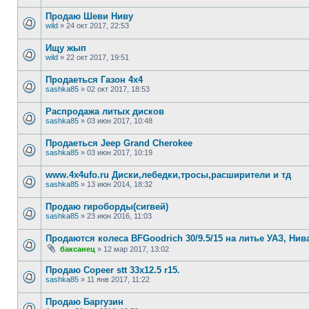
Продаю Шеви Ниву
wild
»
24 окт 2017, 22:53
Ищу жып
wild
»
22 окт 2017, 19:51
Продаеться Газон 4х4
sashka85
»
02 окт 2017, 18:53
Распродажа литых дисков
sashka85
»
03 июн 2017, 10:48
Продаеться Jeep Grand Cherokee
sashka85
»
03 июн 2017, 10:19
www.4x4ufo.ru Диски,лебедки,тросы,расширители и тд
sashka85
»
13 июн 2014, 18:32
Продаю гироборды(сигвей)
sashka85
»
23 июн 2016, 11:03
Продаются колеса BFGoodrich 30/9.5/15 на литье УАЗ, Нив
баксанец
»
12 мар 2017, 13:02
Продаю Copeer stt 33х12.5 r15.
sashka85
»
11 янв 2017, 11:22
Продаю Баргузин