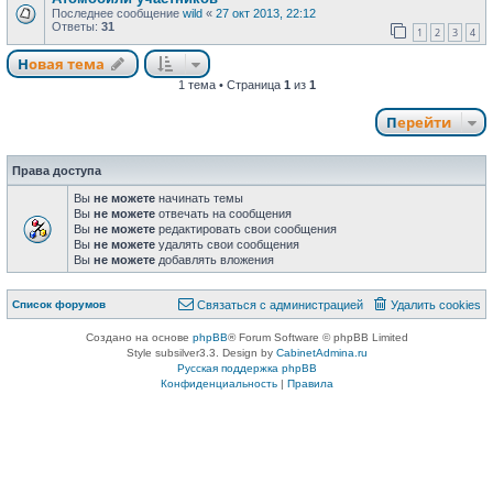
Последнее сообщение
wild
«
27 окт 2013, 22:12
Ответы:
31
1
2
3
4
Новая тема
Н
о
в
а
я
т
е
м
а
1 тема • Страница
1
из
1
Перейти
Права доступа
Вы
не можете
начинать темы
Вы
не можете
отвечать на сообщения
Вы
не можете
редактировать свои сообщения
Вы
не можете
удалять свои сообщения
Вы
не можете
добавлять вложения
Связаться с
Список форумов
С
в
я
з
а
т
ь
с
я
с
а
д
м
и
н
и
с
т
р
а
ц
и
е
й
Удалить cookies
администрацией
Создано на основе
phpBB
® Forum Software © phpBB Limited
Style subsilver3.3. Design by
CabinetAdmina.ru
Русская поддержка phpBB
Конфиденциальность
|
Правила