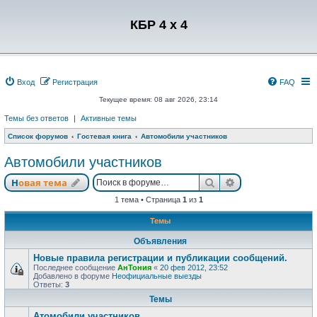
Регистрация
КБР 4 x 4
Вход
Р
е
г
и
с
т
р
а
ц
и
я
FAQ
Текущее время: 08 авг 2026, 23:14
Темы без ответов
|
Активные темы
Список форумов
Гостевая книга
Автомобили участников
Автомобили участников
Новая тема
Поиск
Расширенный п
Н
о
в
а
я
т
е
м
а
1 тема • Страница
1
из
1
Темы
Объявления
Новые правила регистрации и публикации сообщений.
Последнее сообщение
АнТония
«
20 фев 2012, 23:52
Добавлено в форуме
Неофициальные выезды
Ответы:
3
Темы
Атомобили участников