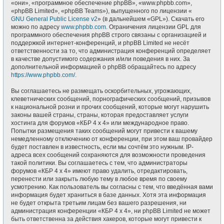
«они», «программное обеспечение phpBB», «www.phpbb.com»,
«phpBB Limited», «phpBB Teams»), выпущенного по лицензии «
GNU General Public License v2
» (в дальнейшем «GPL»). Скачать его
можно по адресу
www.phpbb.com
. Ограничения лицензии GPL для
программного обеспечения phpBB строго связаны с организацией и
поддержкой интернет-конференций, и phpBB Limited не несёт
ответственности за то, что администрация конференций определяет
в качестве допустимого содержания и/или поведения в них. За
дополнительной информацией о phpBB обращайтесь по адресу
https://www.phpbb.com/
.
Вы соглашаетесь не размещать оскорбительных, угрожающих,
клеветнических сообщений, порнографических сообщений, призывов
к национальной розни и прочих сообщений, которые могут нарушить
законы вашей страны, страны, которая предоставляет услуги
хостинга для форумов «КБР 4 x 4» или международное право.
Попытки размещения таких сообщений могут привести к вашему
немедленному отключению от конференции, при этом ваш провайдер
будет поставлен в известность, если мы сочтём это нужным. IP-
адреса всех сообщений сохраняются для возможности проведения
такой политики. Вы соглашаетесь с тем, что администраторы
форумов «КБР 4 x 4» имеют право удалить, отредактировать,
перенести или закрыть любую тему в любое время по своему
усмотрению. Как пользователь вы согласны с тем, что введённая вами
информация будет храниться в базе данных. Хотя эта информация
не будет открыта третьим лицам без вашего разрешения, ни
администрация конференции «КБР 4 x 4», ни phpBB Limited не может
быть ответственна за действия хакеров, которые могут привести к