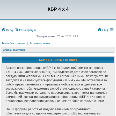
Регистрация
КБР 4 x 4
Вход
Р
е
г
и
с
т
р
а
ц
и
я
FAQ
Текущее время: 07 авг 2026, 08:11
Темы без ответов
|
Активные темы
Список форумов
КБР 4 x 4 - Общие правила
Заходя на конференцию «КБР 4 x 4» (в дальнейшем «мы», «наш»,
«КБР 4 x 4», «https://kbr4x4.ru»), вы подтверждаете своё согласие со
следующими условиями. Если вы не согласны с ними, пожалуйста, не
заходите и не пользуйтесь форумами «КБР 4 x 4». Мы оставляем за
собой право изменять эти правила в любое время и сделаем всё
возможное, чтобы уведомить вас об этом, однако с вашей стороны
было бы разумным регулярно просматривать этот текст на предмет
изменений, так как использование конференции «КБР 4 x 4» после
обновления/исправления условий означает ваше согласие с ними.
Наши форумы работают под управлением программного
обеспечения для создания конференций phpBB (в дальнейшем