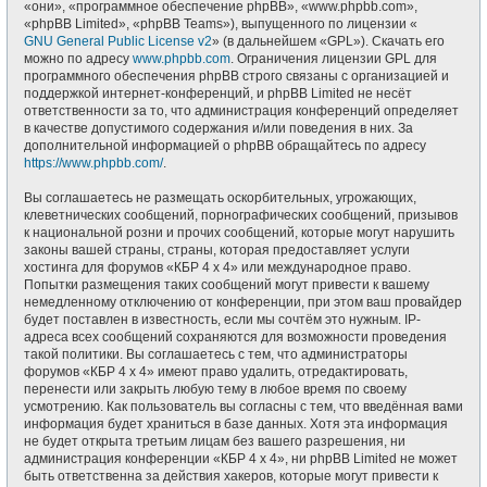
«они», «программное обеспечение phpBB», «www.phpbb.com»,
«phpBB Limited», «phpBB Teams»), выпущенного по лицензии «
GNU General Public License v2
» (в дальнейшем «GPL»). Скачать его
можно по адресу
www.phpbb.com
. Ограничения лицензии GPL для
программного обеспечения phpBB строго связаны с организацией и
поддержкой интернет-конференций, и phpBB Limited не несёт
ответственности за то, что администрация конференций определяет
в качестве допустимого содержания и/или поведения в них. За
дополнительной информацией о phpBB обращайтесь по адресу
https://www.phpbb.com/
.
Вы соглашаетесь не размещать оскорбительных, угрожающих,
клеветнических сообщений, порнографических сообщений, призывов
к национальной розни и прочих сообщений, которые могут нарушить
законы вашей страны, страны, которая предоставляет услуги
хостинга для форумов «КБР 4 x 4» или международное право.
Попытки размещения таких сообщений могут привести к вашему
немедленному отключению от конференции, при этом ваш провайдер
будет поставлен в известность, если мы сочтём это нужным. IP-
адреса всех сообщений сохраняются для возможности проведения
такой политики. Вы соглашаетесь с тем, что администраторы
форумов «КБР 4 x 4» имеют право удалить, отредактировать,
перенести или закрыть любую тему в любое время по своему
усмотрению. Как пользователь вы согласны с тем, что введённая вами
информация будет храниться в базе данных. Хотя эта информация
не будет открыта третьим лицам без вашего разрешения, ни
администрация конференции «КБР 4 x 4», ни phpBB Limited не может
быть ответственна за действия хакеров, которые могут привести к