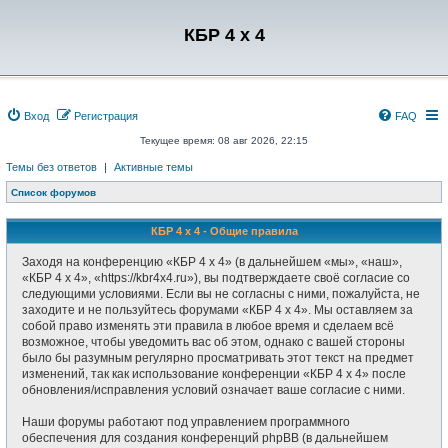
Регистрация
КБР 4 x 4
Вход
Р
е
г
и
с
т
р
а
ц
и
я
FAQ
Текущее время: 08 авг 2026, 22:15
Темы без ответов
|
Активные темы
Список форумов
КБР 4 x 4 - Общие правила
Заходя на конференцию «КБР 4 x 4» (в дальнейшем «мы», «наш»,
«КБР 4 x 4», «https://kbr4x4.ru»), вы подтверждаете своё согласие со
следующими условиями. Если вы не согласны с ними, пожалуйста, не
заходите и не пользуйтесь форумами «КБР 4 x 4». Мы оставляем за
собой право изменять эти правила в любое время и сделаем всё
возможное, чтобы уведомить вас об этом, однако с вашей стороны
было бы разумным регулярно просматривать этот текст на предмет
изменений, так как использование конференции «КБР 4 x 4» после
обновления/исправления условий означает ваше согласие с ними.
Наши форумы работают под управлением программного
обеспечения для создания конференций phpBB (в дальнейшем