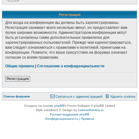
Р
е
г
и
с
т
р
а
ц
и
я
Для входа на конференцию вы должны быть зарегистрированы.
Регистрация занимает всего несколько минут, но предоставляет вам
более широкие возможности. Администратором конференции могут
быть установлены также дополнительные привилегии для
зарегистрированных пользователей. Прежде чем зарегистрироваться,
вам следует ознакомиться с правилами и политикой, принятыми на
конференции. Помните, что ваше присутствие на форумах означает
согласие со всеми правилами.
Общие правила
|
Соглашение о конфиденциальности
Р
е
г
и
с
т
р
а
ц
и
я
Связаться с
Список форумов
С
в
я
з
а
т
ь
с
я
с
а
д
м
и
н
и
с
т
р
а
ц
и
е
й
Удалить cookies
администрацией
Создано на основе
phpBB
® Forum Software © phpBB Limited
Style subsilver3.3. Design by
CabinetAdmina.ru
Русская поддержка phpBB
Конфиденциальность
|
Правила