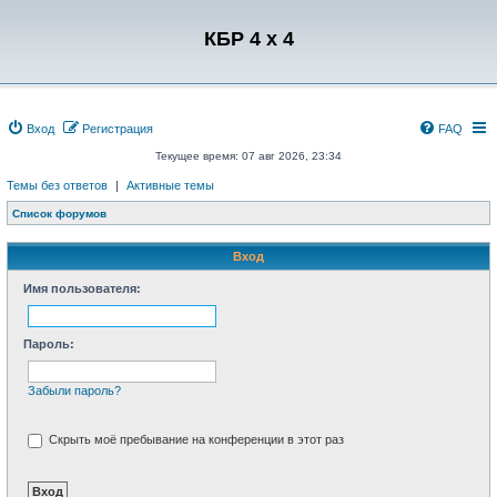
Регистрация
КБР 4 x 4
Вход
Р
е
г
и
с
т
р
а
ц
и
я
FAQ
Текущее время: 07 авг 2026, 23:34
Темы без ответов
|
Активные темы
Список форумов
Вход
Имя пользователя:
Пароль:
Забыли пароль?
Скрыть моё пребывание на конференции в этот раз