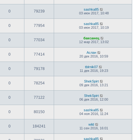
sashka85
0
79239
03 июн 2017, 10:48
sashka85
0
77954
03 июн 2017, 10:19
баксанец
0
77034
12 мар 2017, 13:02
Аслан
0
77414
20 дек 2016, 10:59
tblrnik07
0
79178
11 дек 2016, 19:23
ShekSpirt
0
78254
09 дек 2016, 13:21
ShekSpirt
0
77122
06 дек 2016, 12:00
sashka85
0
80150
04 ноя 2016, 11:24
wild
0
184241
11 сен 2016, 16:01
sashka85