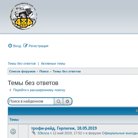
Вход
Р
е
г
и
с
т
р
а
ц
и
я
Темы без ответов
|
Активные темы
Список форумов
Поиск
Темы без ответов
Темы без ответов
Перейти к расширенному поиску
Поиск
Расширенный поиск
Т
Темы
трофи-рейд, Герпегеж, 18.05.2019
S3koza
»
12 май 2019, 17:52
» в форуме
Официальные выезды