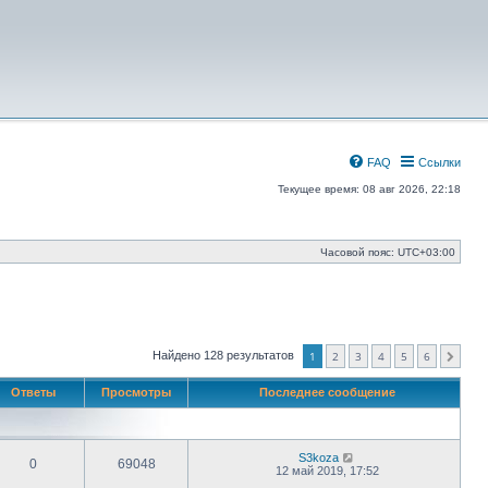
FAQ
Ссылки
Текущее время: 08 авг 2026, 22:18
Часовой пояс:
UTC+03:00
Найдено 128 результатов
1
2
3
4
5
6
След.
Ответы
Просмотры
Последнее сообщение
S3koza
0
69048
12 май 2019, 17:52