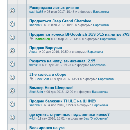
Распродажа литых дисков
sashka85
»
03 июн 2017, 10:48
» в форуме
Барахолка
Продаеться Jeep Grand Cherokee
sashka85
»
03 июн 2017, 10:19
» в форуме
Барахолка
Продаются колеса BFGoodrich 30/9.5/15 на литье УАЗ
баксанец
»
12 мар 2017, 13:02
» в форуме
Барахолка
Продаю Баргузин
Аслан
»
20 дек 2016, 10:59
» в форуме
Барахолка
Раздатка на ниву, заниженная. 2.95
tblrnik07
»
11 дек 2016, 19:23
» в форуме
Барахолка
31-е колёса в сборе
ShekSpirt
»
09 дек 2016, 13:21
» в форуме
Барахолка
Бампер Нива Шевроле!
ShekSpirt
»
06 дек 2016, 12:00
» в форуме
Барахолка
Продаю багажник THULE на ШНИВУ
sashka85
»
04 ноя 2016, 11:24
» в форуме
Барахолка
где купить ступичные подшипники ивеко?
wild
»
11 сен 2016, 16:01
» в форуме
Бар "У обочины"
Блокировка на уаз