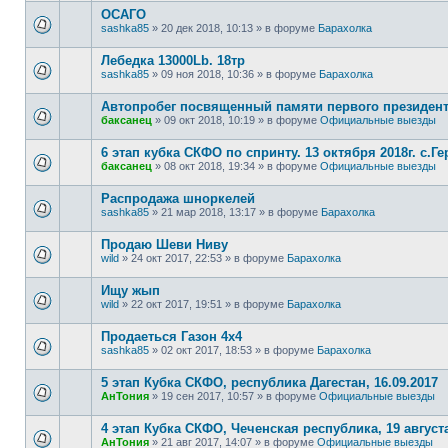
ОСАГО
sashka85
»
20 дек 2018, 10:13
» в форуме
Барахолка
Лебедка 13000Lb. 18тр
sashka85
»
09 ноя 2018, 10:36
» в форуме
Барахолка
Автопробег посвященный памяти первого президент
баксанец
»
09 окт 2018, 10:19
» в форуме
Официальные выезды
6 этап кубка СКФО по спринту. 13 октября 2018г. с.Ге
баксанец
»
08 окт 2018, 19:34
» в форуме
Официальные выезды
Распродажа шноркелей
sashka85
»
21 мар 2018, 13:17
» в форуме
Барахолка
Продаю Шеви Ниву
wild
»
24 окт 2017, 22:53
» в форуме
Барахолка
Ищу жып
wild
»
22 окт 2017, 19:51
» в форуме
Барахолка
Продаеться Газон 4х4
sashka85
»
02 окт 2017, 18:53
» в форуме
Барахолка
5 этап Кубка СКФО, республика Дагестан, 16.09.2017
АнТония
»
19 сен 2017, 10:57
» в форуме
Официальные выезды
4 этап Кубка СКФО, Чеченская республика, 19 августа
АнТония
»
21 авг 2017, 14:07
» в форуме
Официальные выезды