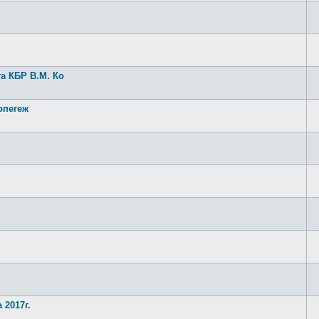
а КБР В.М. Ко
рпегеж
 2017г.