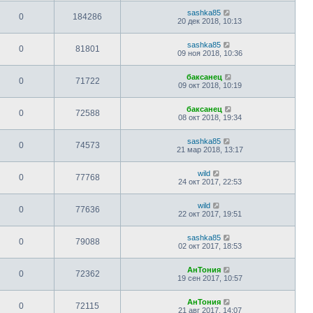
sashka85
0
184286
20 дек 2018, 10:13
sashka85
0
81801
09 ноя 2018, 10:36
баксанец
0
71722
09 окт 2018, 10:19
баксанец
0
72588
08 окт 2018, 19:34
sashka85
0
74573
21 мар 2018, 13:17
wild
0
77768
24 окт 2017, 22:53
wild
0
77636
22 окт 2017, 19:51
sashka85
0
79088
02 окт 2017, 18:53
АнТония
0
72362
19 сен 2017, 10:57
АнТония
0
72115
21 авг 2017, 14:07