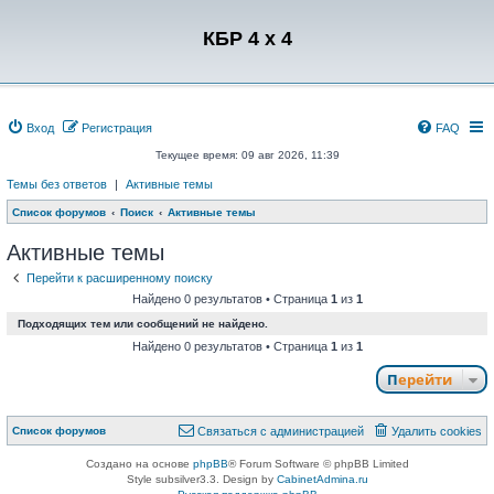
Регистрация
КБР 4 x 4
Вход
Р
е
г
и
с
т
р
а
ц
и
я
FAQ
Текущее время: 09 авг 2026, 11:39
Темы без ответов
|
Активные темы
Список форумов
Поиск
Активные темы
Активные темы
Перейти к расширенному поиску
Найдено 0 результатов • Страница
1
из
1
Подходящих тем или сообщений не найдено.
Найдено 0 результатов • Страница
1
из
1
Перейти
Связаться с
Список форумов
С
в
я
з
а
т
ь
с
я
с
а
д
м
и
н
и
с
т
р
а
ц
и
е
й
Удалить cookies
администрацией
Создано на основе
phpBB
® Forum Software © phpBB Limited
Style subsilver3.3. Design by
CabinetAdmina.ru