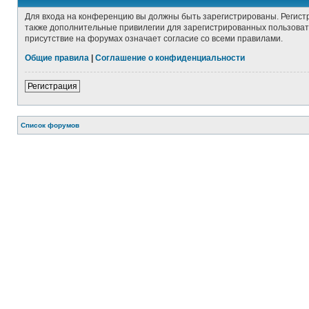
Для входа на конференцию вы должны быть зарегистрированы. Регист
также дополнительные привилегии для зарегистрированных пользовате
присутствие на форумах означает согласие со всеми правилами.
Общие правила
|
Соглашение о конфиденциальности
Р
е
г
и
с
т
р
а
ц
и
я
Связаться с
Список форумов
администрацией