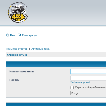
Вход
Р
е
г
и
с
т
р
а
ц
и
я
Темы без ответов
|
Активные темы
Список форумов
Имя пользователя:
Пароль:
Забыли пароль?
Скрыть моё пребывание н