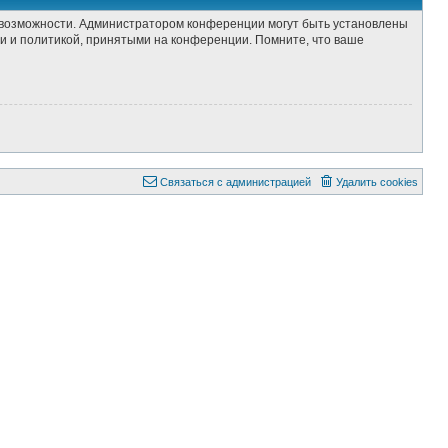
е возможности. Администратором конференции могут быть установлены
и и политикой, принятыми на конференции. Помните, что ваше
С
в
я
з
а
т
ь
с
я
с
а
д
м
и
н
и
с
т
р
а
ц
и
е
й
Удалить cookies