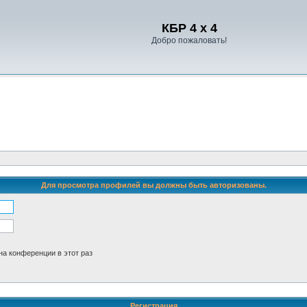
Регистрация
КБР 4 x 4
Добро пожаловать!
Для просмотра профилей вы должны быть авторизованы.
а конференции в этот раз
Р
е
г
и
с
т
р
а
ц
и
я