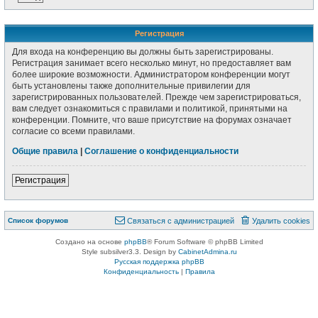
Р
е
г
и
с
т
р
а
ц
и
я
Для входа на конференцию вы должны быть зарегистрированы.
Регистрация занимает всего несколько минут, но предоставляет вам
более широкие возможности. Администратором конференции могут
быть установлены также дополнительные привилегии для
зарегистрированных пользователей. Прежде чем зарегистрироваться,
вам следует ознакомиться с правилами и политикой, принятыми на
конференции. Помните, что ваше присутствие на форумах означает
согласие со всеми правилами.
Общие правила
|
Соглашение о конфиденциальности
Р
е
г
и
с
т
р
а
ц
и
я
Связаться с
Список форумов
С
в
я
з
а
т
ь
с
я
с
а
д
м
и
н
и
с
т
р
а
ц
и
е
й
Удалить cookies
администрацией
Создано на основе
phpBB
® Forum Software © phpBB Limited
Style subsilver3.3. Design by
CabinetAdmina.ru
Русская поддержка phpBB
Конфиденциальность
|
Правила