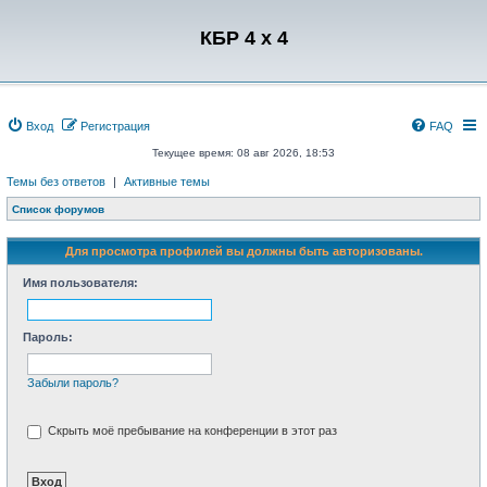
Регистрация
КБР 4 x 4
Вход
Р
е
г
и
с
т
р
а
ц
и
я
FAQ
Текущее время: 08 авг 2026, 18:53
Темы без ответов
|
Активные темы
Список форумов
Для просмотра профилей вы должны быть авторизованы.
Имя пользователя:
Пароль:
Забыли пароль?
Скрыть моё пребывание на конференции в этот раз