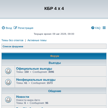
Регистрация
КБР 4 x 4
Вход
Р
е
г
и
с
т
р
а
ц
и
я
FAQ
Текущее время: 09 авг 2026, 09:00
Темы без ответов
|
Активные темы
Список форумов
Форум
Выезды
Официальные выезды
Темы:
150
• Сообщения:
3096
Неофициальные выезды
Темы:
61
• Сообщения:
1573
Общение
Новости
Новости мира Авто
Темы:
6
• Сообщения:
96