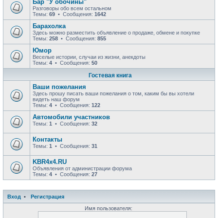
Бар "У обочины"
Разговоры обо всем остальном
Темы:
69
• Сообщения:
1642
Барахолка
Здесь можно разместить объявление о продаже, обмене и покупке
Темы:
258
• Сообщения:
855
Юмор
Веселые истории, случаи из жизни, анекдоты
Темы:
4
• Сообщения:
50
Гостевая книга
Ваши пожелания
Здесь прошу писать ваши пожелания о том, каким бы вы хотели
видеть наш форум
Темы:
4
• Сообщения:
122
Автомобили участников
Темы:
1
• Сообщения:
32
Контакты
Темы:
1
• Сообщения:
31
KBR4x4.RU
Объявления от администрации форума
Темы:
4
• Сообщения:
27
Вход
•
Р
е
г
и
с
т
р
а
ц
и
я
Имя пользователя: