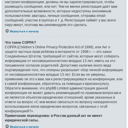
настроил конференцию: должны ли вы зарегистрироваться, чтобы
размещать сообщения, или нет. Тем не менее регистрация даёт вам
дополнительные возможности, которые недоступны анонимным
пользователям: аватары, личные сообщения, отправка email-
сообщений, участие в группах и т. д. Регистрация займёт у вас всего
пару минут, поэтому мы рекомендуем это сделать.
Вернуться к началу
Что такое COPPA?
COPPA (Children’s Online Privacy Protection Act of 1998), или Акт о
защите частных прав ребёнка в интернете от 1998 г. — это закон
Соединённых Штатов, требующий от сайтов, которые могут собирать
информацию от несовершеннолетних младше 13 лет, иметь на это
письменное согласие родителей. Допустимо наличие иного вида
подтверждения того, что опекуны разрешают сбор личной информации
от несовершеннолетних младше 13 лет. Если вы не уверены,
применимо ли это к вам, как к регистрирующемуся на конференции, или
к самой конференции, обратитесь за помощью к юрисконсульту.
Обратите внимание, что phpBB Limited администрация данной
конференции не может давать рекомендаций по правовым вопросам и
не является объектом юридических отношений, кроме указанных в
ответе на вопрос «С кем можно связаться по вопросу некорректного
использования и/или юридических вопросов, связанных с этой
конференцией?».
Примечание переводчика: в России данный акт не имеет
юридической силы.
.
Вернуться к началу