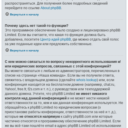
распространяться. Для получения более подробных сведений
перейдите по ссылке
About phpBB
.
Вернуться к началу
Почему здесь нет такой-то функции?
Это программное обеспечение было создано и лицензировано phpBB
Limited. Если вы считаете, что какая-то функция должна быть
добавлена, посетите
Центр идей phpBB
, где можно отдать свой голос
за уже поданные идеи или предложить собственные.
Вернуться к началу
С кем можно связаться по вопросу некорректного использования и/
или юридических вопросов, связанных с этой конференцией?
Вы можете связаться с любым из администраторов, перечисленных в
списке на странице «Наша команда». Если вы не получили ответа,
свяжитесь с владельцем домена (сделайте
whois lookup
) или, если
конференция находится на бесплатном домене (например, chat.ru,
Yahoo!, free.fr, f2s.com и т. п.), с руководством или техподдержкой
данного домена. Учтите, что phpBB Limited
не имеет никакого
контроля над данной конференцией
и не может нести никакой
ответственности за то, кем и как данная конференция используется. Не
обращайтесь к phpBB Limited по юридическим вопросам (о
приостановке работы конференции, ответственности за неё и т. д.),
которые
не относятся напрямую
к сайту phpBB.com или которые
частично относятся к программному обеспечению phpBB Limited. Если
же вы всё-таки пошлёте email в адрес phpBB Limited об использовании