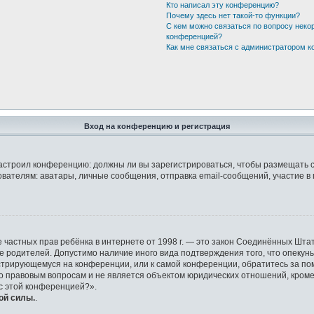
Кто написал эту конференцию?
Почему здесь нет такой-то функции?
С кем можно связаться по вопросу неко
конференцией?
Как мне связаться с администратором 
Вход на конференцию и регистрация
р настроил конференцию: должны ли вы зарегистрироваться, чтобы размещать 
елям: аватары, личные сообщения, отправка email-сообщений, участие в груп
защите частных прав ребёнка в интернете от 1998 г. — это закон Соединённых 
ие родителей. Допустимо наличие иного вида подтверждения того, что опек
гистрирующемуся на конференции, или к самой конференции, обратитесь за по
правовым вопросам и не является объектом юридических отношений, кроме у
 с этой конференцией?».
ой силы.
.