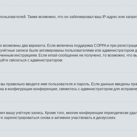
льзователей. Также возможно, что он заблокировал ваш IP-адрес или запрет
то возможны два варианта. Если включена поддержка COPPA и при регистрации
 учётные записи были активированы пользователями или администратором д
ченным инструкциям. Если email-сообщение не получено, то возможно, что в
буйте связаться с администратором.
 вы правильно вводите имя пользователя и пароль. Если данные введены пра
бка в конфигурации конференции, свяжитесь с администратором для исправле
лил вашу учётную запись. Кроме того, многие конференции периодически уд
 зарегистрироваться снова и активнее участвовать в дискуссиях.