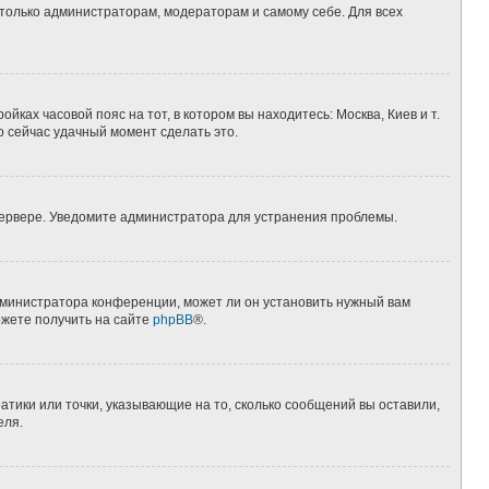
 только администраторам, модераторам и самому себе. Для всех
йках часовой пояс на тот, в котором вы находитесь: Москва, Киев и т.
о сейчас удачный момент сделать это.
 сервере. Уведомите администратора для устранения проблемы.
дминистратора конференции, может ли он установить нужный вам
ожете получить на сайте
phpBB
®.
атики или точки, указывающие на то, сколько сообщений вы оставили,
еля.