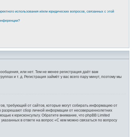
рректного использования и/или юридических вопросов, связанных с этой
конференции?
сообщения, или нет. Тем не менее регистрация даёт вам
пах и т. д. Регистрация займёт у вас всего пару минут, поэтому мы
Штатов, требующий от сайтов, которые могут собирать информацию от
уны разрешают сбор личной информации от несовершеннолетних
мощью к юрисконсульту. Обратите внимание, что phpBB Limited
казанных в ответе на вопрос «С кем можно связаться по вопросу