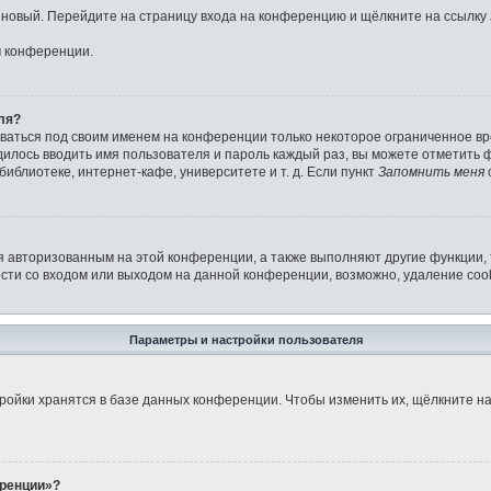
ь новый. Перейдите на страницу входа на конференцию и щёлкните на ссылку
м конференции.
ля?
аваться под своим именем на конференции только некоторое ограниченное вре
дилось вводить имя пользователя и пароль каждый раз, вы можете отметить
иблиотеке, интернет-кафе, университете и т. д. Если пункт
Запомнить меня
я авторизованным на этой конференции, а также выполняют другие функции,
ти со входом или выходом на данной конференции, возможно, удаление cook
Параметры и настройки пользователя
ройки хранятся в базе данных конференции. Чтобы изменить их, щёлкните н
еренции»?