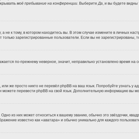
крывать моё пребывание на конференции
. Выберите
Да
, и вы будете видны
 не к тому, в котором находитесь вы. В этом случае измените в личных настро
гут только зарегистрированные пользователи. Если вы не зарегистрированы, т
бражается по-прежнему неверное, значит, неправильно установлено время на
 или же просто никто не перевёл phpBB на ваш язык. Попробуйте узнать у а
сами можете перевести phpBB на свой язык. Дополнительную информацию вы м
Одно из них может относиться к вашему званию, обычно это звёздочки, квадр
ображение известно как «аватара» и обычно уникально для каждого пользоват