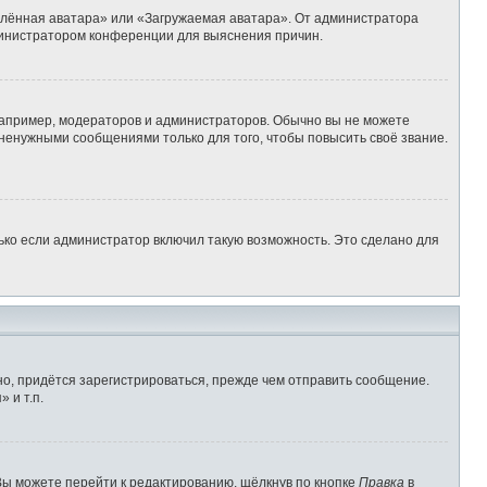
алённая аватара» или «Загружаемая аватара». От администратора
администратором конференции для выяснения причин.
апример, модераторов и администраторов. Обычно вы не можете
ненужными сообщениями только для того, чтобы повысить своё звание.
ько если администратор включил такую возможность. Это сделано для
о, придётся зарегистрироваться, прежде чем отправить сообщение.
 и т.п.
Вы можете перейти к редактированию, щёлкнув по кнопке
Правка
в