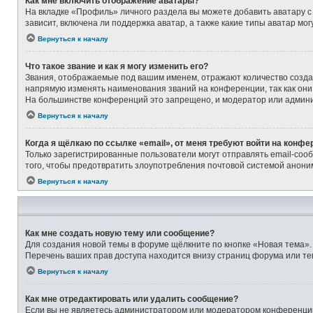
Как мне включить отображение аватары?
На вкладке «Профиль» личного раздела вы можете добавить аватару с
зависит, включена ли поддержка аватар, а также какие типы аватар м
Вернуться к началу
Что такое звание и как я могу изменить его?
Звания, отображаемые под вашим именем, отражают количество созд
напрямую изменять наименования званий на конференции, так как они
На большинстве конференций это запрещено, и модератор или админи
Вернуться к началу
Когда я щёлкаю по ссылке «email», от меня требуют войти на конфе
Только зарегистрированные пользователи могут отправлять email-соо
того, чтобы предотвратить злоупотребления почтовой системой анон
Вернуться к началу
Как мне создать новую тему или сообщение?
Для создания новой темы в форуме щёлкните по кнопке «Новая тема».
Перечень ваших прав доступа находится внизу страниц форума или те
Вернуться к началу
Как мне отредактировать или удалить сообщение?
Если вы не являетесь администратором или модератором конференции,