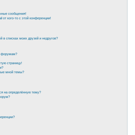
чные сообщения!
l от кого-то с этой конференции!
й в списках моих друзей и недругов?
и форумам?
стую страницу!
и?
ные мной темы?
ься на определённую тему?
форум?
ференции?