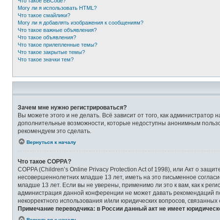
Что такое BBCode?
Могу ли я использовать HTML?
Что такое смайлики?
Могу ли я добавлять изображения к сообщениям?
Что такое важные объявления?
Что такое объявления?
Что такое прилепленные темы?
Что такое закрытые темы?
Что такое значки тем?
Зачем мне нужно регистрироваться?
Вы можете этого и не делать. Всё зависит от того, как администрато
дополнительные возможности, которые недоступны анонимным пользоват
рекомендуем это сделать.
Вернуться к началу
Что такое COPPA?
COPPA (Children’s Online Privacy Protection Act of 1998), или Акт о 
несовершеннолетних младше 13 лет, иметь на это письменное соглас
младше 13 лет. Если вы не уверены, применимо ли это к вам, как к ре
администрация данной конференции не может давать рекомендаций по 
некорректного использования и/или юридических вопросов, связанных
Примечание переводчика: в России данный акт не имеет юридическ
Вернуться к началу