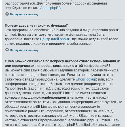
распространяться. Для получения более подробных сведений
перейдите по ссылке
About phpBB
.
Вернуться к началу
Почему здесь нет такой-то функции?
Это программное обеспечение было создано и лицензировано phpBB
Limited. Если вы считаете, что какая-то функция должна быть
добавлена, посетите
Центр идей phpBB
, где можно отдать свой голос
за уже поданные идеи или предложить собственные.
Вернуться к началу
С кем можно связаться по вопросу некорректного использования и/
или юридических вопросов, связанных с этой конференцией?
Вы можете связаться с любым из администраторов, перечисленных в
списке на странице «Наша команда». Если вы не получили ответа,
свяжитесь с владельцем домена (сделайте
whois lookup
) или, если
конференция находится на бесплатном домене (например, chat.ru,
Yahoo!, free.fr, f2s.com и т. п.), с руководством или техподдержкой
данного домена. Учтите, что phpBB Limited
не имеет никакого
контроля над данной конференцией
и не может нести никакой
ответственности за то, кем и как данная конференция используется. Не
обращайтесь к phpBB Limited по юридическим вопросам (о
приостановке работы конференции, ответственности за неё и т. д.),
которые
не относятся напрямую
к сайту phpBB.com или которые
частично относятся к программному обеспечению phpBB Limited. Если
же вы всё-таки пошлёте email в адрес phpBB Limited об использовании