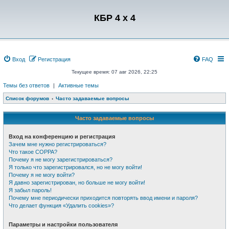
Регистрация
КБР 4 x 4
Вход
Р
е
г
и
с
т
р
а
ц
и
я
FAQ
Текущее время: 07 авг 2026, 22:25
Темы без ответов
|
Активные темы
Список форумов
Часто задаваемые вопросы
Часто задаваемые вопросы
Вход на конференцию и регистрация
Зачем мне нужно регистрироваться?
Что такое COPPA?
Почему я не могу зарегистрироваться?
Я только что зарегистрировался, но не могу войти!
Почему я не могу войти?
Я давно зарегистрирован, но больше не могу войти!
Я забыл пароль!
Почему мне периодически приходится повторять ввод имени и пароля?
Что делает функция «Удалить cookies»?
Параметры и настройки пользователя