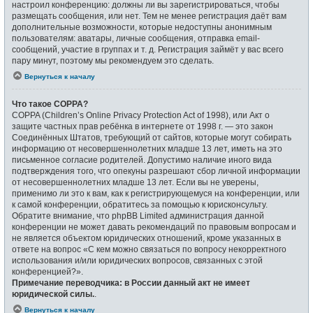
настроил конференцию: должны ли вы зарегистрироваться, чтобы
размещать сообщения, или нет. Тем не менее регистрация даёт вам
дополнительные возможности, которые недоступны анонимным
пользователям: аватары, личные сообщения, отправка email-
сообщений, участие в группах и т. д. Регистрация займёт у вас всего
пару минут, поэтому мы рекомендуем это сделать.
Вернуться к началу
Что такое COPPA?
COPPA (Children’s Online Privacy Protection Act of 1998), или Акт о
защите частных прав ребёнка в интернете от 1998 г. — это закон
Соединённых Штатов, требующий от сайтов, которые могут собирать
информацию от несовершеннолетних младше 13 лет, иметь на это
письменное согласие родителей. Допустимо наличие иного вида
подтверждения того, что опекуны разрешают сбор личной информации
от несовершеннолетних младше 13 лет. Если вы не уверены,
применимо ли это к вам, как к регистрирующемуся на конференции, или
к самой конференции, обратитесь за помощью к юрисконсульту.
Обратите внимание, что phpBB Limited администрация данной
конференции не может давать рекомендаций по правовым вопросам и
не является объектом юридических отношений, кроме указанных в
ответе на вопрос «С кем можно связаться по вопросу некорректного
использования и/или юридических вопросов, связанных с этой
конференцией?».
Примечание переводчика: в России данный акт не имеет
юридической силы.
.
Вернуться к началу