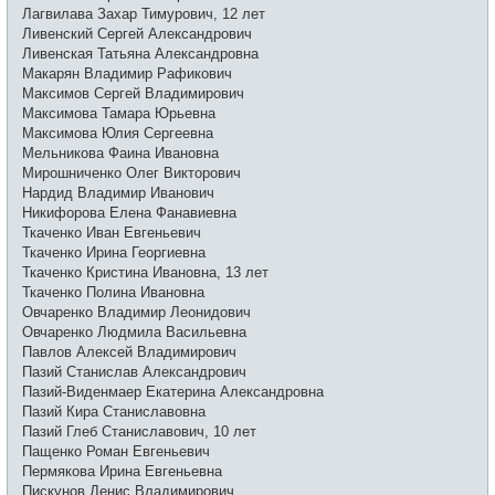
Лагвилава Захар Тимурович, 12 лет
Ливенский Сергей Александрович
Ливенская Татьяна Александровна
Макарян Владимир Рафикович
Максимов Сергей Владимирович
Максимова Тамара Юрьевна
Максимова Юлия Сергеевна
Мельникова Фаина Ивановна
Мирошниченко Олег Викторович
Нардид Владимир Иванович
Никифорова Елена Фанавиевна
Ткаченко Иван Евгеньевич
Ткаченко Ирина Георгиевна
Ткаченко Кристина Ивановна, 13 лет
Ткаченко Полина Ивановна
Овчаренко Владимир Леонидович
Овчаренко Людмила Васильевна
Павлов Алексей Владимирович
Пазий Станислав Александрович
Пазий-Виденмаер Екатерина Александровна
Пазий Кира Станиславовна
Пазий Глеб Станиславович, 10 лет
Пащенко Роман Евгеньевич
Пермякова Ирина Евгеньевна
Пискунов Денис Владимирович