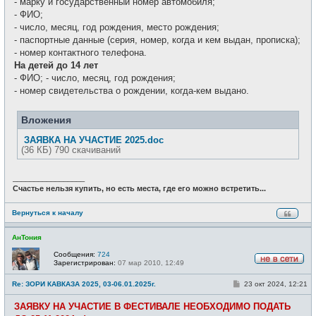
- марку и государственный номер автомобиля;
- ФИО;
- число, месяц, год рождения, место рождения;
- паспортные данные (серия, номер, когда и кем выдан, прописка);
- номер контактного телефона.
На детей до 14 лет
- ФИО; - число, месяц, год рождения;
- номер свидетельства о рождении, когда-кем выдано.
Вложения
ЗАЯВКА НА УЧАСТИЕ 2025.doc
(36 КБ) 790 скачиваний
_________________
Счастье нельзя купить, но есть места, где его можно встретить...
Вернуться к началу
АнТония
Сообщения:
724
Зарегистрирован:
07 мар 2010, 12:49
Н
е
С
Re: ЗОРИ КАВКАЗА 2025, 03-06.01.2025г.
23 окт 2024, 12:21
в
о
с
о
е
ЗАЯВКУ НА УЧАСТИЕ В ФЕСТИВАЛЕ НЕОБХОДИМО ПОДАТЬ
б
т