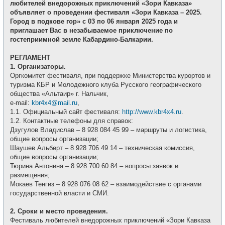
щ
любителей внедорожных приключений «Зори Кавказа»
и
е
объявляет о проведении фестиваля «Зори Кавказа – 2025.
н
и
Город в подкове гор» с 03 по 06 января 2025 года и
е
приглашает Вас в незабываемое приключение по
гостеприимной земле Кабардино-Балкарии.
РЕГЛАМЕНТ
1. Организаторы.
Оргкомитет фестиваля, при поддержке Министерства курортов и
туризма КБР и Молодежного клуба Русского географического
общества «Альтаир» г. Нальчик,
e-mail:
kbr4x4@mail.ru
,
1.1. Официальный сайт фестиваля:
http://www.kbr4x4.ru
.
1.2. Контактные телефоны для справок:
Дзугулов Владислав – 8 928 084 45 99 – маршруты и логистика,
общие вопросы организации;
Шаушев Альберт – 8 928 706 49 14 – техническая комиссия,
общие вопросы организации;
Тюрина Антонина – 8 928 700 60 84 – вопросы заявок и
размещения;
Мокаев Тенгиз – 8 928 076 08 62 – взаимодействие с органами
государственной власти и СМИ.
2. Сроки и место проведения.
Фестиваль любителей внедорожных приключений «Зори Кавказа