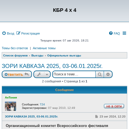
Регистрация
КБР 4 x 4
Вход
Р
е
г
и
с
т
р
а
ц
и
я
FAQ
Текущее время: 07 авг 2026, 18:21
Темы без ответов
|
Активные темы
Список форумов
Выезды
Официальные выезды
ЗОРИ КАВКАЗА 2025, 03-06.01.2025г.
Ответить
Поиск
Расшире
О
т
в
е
т
и
т
ь
2 сообщения • Страница
1
из
1
Сообщение
АнТония
Сообщения:
724
Зарегистрирован:
07 мар 2010, 12:49
Н
е
С
ЗОРИ КАВКАЗА 2025, 03-06.01.2025г.
23 окт 2024, 12:20
в
о
с
о
е
Организационный комитет Всероссийского фестиваля
б
т