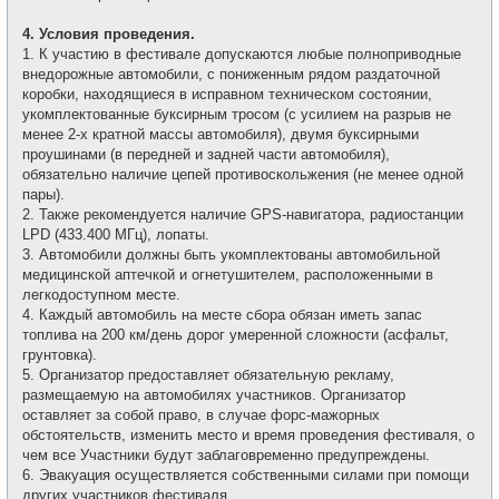
4. Условия проведения.
1. К участию в фестивале допускаются любые полноприводные
внедорожные автомобили, с пониженным рядом раздаточной
коробки, находящиеся в исправном техническом состоянии,
укомплектованные буксирным тросом (с усилием на разрыв не
менее 2-х кратной массы автомобиля), двумя буксирными
проушинами (в передней и задней части автомобиля),
обязательно наличие цепей противоскольжения (не менее одной
пары).
2. Также рекомендуется наличие GPS-навигатора, радиостанции
LPD (433.400 МГц), лопаты.
3. Автомобили должны быть укомплектованы автомобильной
медицинской аптечкой и огнетушителем, расположенными в
легкодоступном месте.
4. Каждый автомобиль на месте сбора обязан иметь запас
топлива на 200 км/день дорог умеренной сложности (асфальт,
грунтовка).
5. Организатор предоставляет обязательную рекламу,
размещаемую на автомобилях участников. Организатор
оставляет за собой право, в случае форс-мажорных
обстоятельств, изменить место и время проведения фестиваля, о
чем все Участники будут заблаговременно предупреждены.
6. Эвакуация осуществляется собственными силами при помощи
других участников фестиваля.