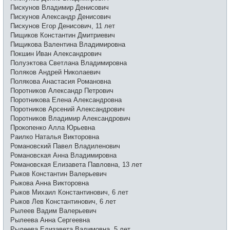
Пискунов Владимир Денисович
Пискунов Александр Денисович
Пискунов Егор Денисович, 11 лет
Пищиков Константин Дмитриевич
Пищикова Валентина Владимировна
Покшин Иван Александрович
Полуэктова Светлана Владимировна
Поляков Андрей Николаевич
Полякова Анастасия Романовна
Поротников Александр Петрович
Поротникова Елена Александровна
Поротников Арсений Александрович
Поротников Владимир Александрович
Прокопенко Алла Юрьевна
Раилко Наталья Викторовна
Романовский Павел Владиленович
Романовская Анна Владимировна
Романовская Елизавета Павловна, 13 лет
Рыков Константин Валерьевич
Рыкова Анна Викторовна
Рыков Михаил Константинович, 6 лет
Рыков Лев Константинович, 6 лет
Рылеев Вадим Валерьевич
Рылеева Анна Сергеевна
Рылеева Елизавета Вадимовна, 5 лет