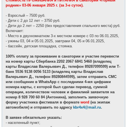
Стоимость ПРОЖИВАНИЯ и ПИТАНИЯ в санатории «Горный
родник» 03-06 января 2025 г. (за 3-е суток).
- Взрослый – 7500 руб.
- Дети с 2 до 12 лет – 3750 руб.
- Дети до 2 лет – 2250 (без предоставления спального места) руб.
Включает:
- Место в двухкомнатном 3-х местном номере с 03 по 06.01.2025,
- ужины 03, 04 и 05.01.2025, завтраки 04, 05 и 06.01.2025,
- бассейн, детская площадка, стоянка.
100% оплату за проживание в санатории и участие перевести
на номер карты Сбербанка 2202 2067 6841 5460 (владелец
карты Владислав Валерьевич Д., телефон 89287099599) или Т-
банк 5536 9138 0056 5133 (владелец карты Владислав
Валерьевич Д., телефон 89280844599), затем отправить СМС
или сообщение в WhatsApp с последними 4-мя цифрами
номера карты, с которой был сделан перевод, суммой
операции, количеством человек и фамилией заявителя на
номер 8 928 700 60 84 (Антонина), заполнить заявочную
форму участника фестиваля в формате
word
(на экипаж
автомобиля) и отправить по адресу
kbr4x4@mail.ru
.
В заявке обязательно указать:
- населенный пункт;