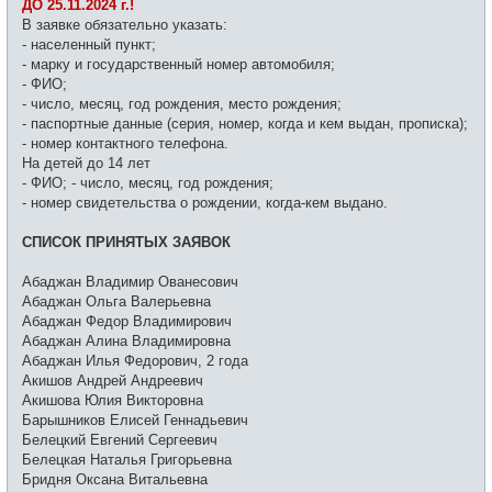
щ
ДО 25.11.2024 г.!
и
е
В заявке обязательно указать:
н
и
- населенный пункт;
е
- марку и государственный номер автомобиля;
- ФИО;
- число, месяц, год рождения, место рождения;
- паспортные данные (серия, номер, когда и кем выдан, прописка);
- номер контактного телефона.
На детей до 14 лет
- ФИО; - число, месяц, год рождения;
- номер свидетельства о рождении, когда-кем выдано.
СПИСОК ПРИНЯТЫХ ЗАЯВОК
Абаджан Владимир Ованесович
Абаджан Ольга Валерьевна
Абаджан Федор Владимирович
Абаджан Алина Владимировна
Абаджан Илья Федорович, 2 года
Акишов Андрей Андреевич
Акишова Юлия Викторовна
Барышников Елисей Геннадьевич
Белецкий Евгений Сергеевич
Белецкая Наталья Григорьевна
Бридня Оксана Витальевна