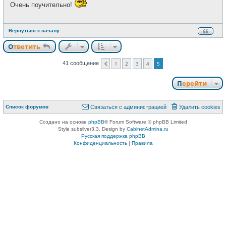
б
Очень поучительно!
т
щ
и
е
н
и
Вернуться к началу
е
Ответить
О
т
в
е
т
и
т
ь
41 сообщение
1
2
3
4
5
Пред.
Перейти
Связаться с
Список форумов
С
в
я
з
а
т
ь
с
я
с
а
д
м
и
н
и
с
т
р
а
ц
и
е
й
Удалить cookies
администрацией
Создано на основе
phpBB
® Forum Software © phpBB Limited
Style subsilver3.3. Design by
CabinetAdmina.ru
Русская поддержка phpBB
Конфиденциальность
|
Правила