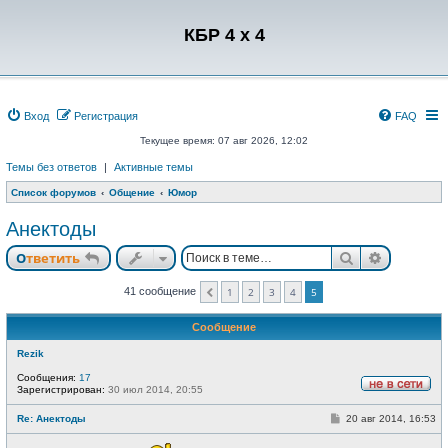
Регистрация
КБР 4 x 4
Вход
Р
е
г
и
с
т
р
а
ц
и
я
FAQ
Текущее время: 07 авг 2026, 12:02
Темы без ответов
|
Активные темы
Список форумов
Общение
Юмор
Анектоды
Ответить
Поиск
Расшире
О
т
в
е
т
и
т
ь
41 сообщение
1
2
3
4
5
Пред.
Сообщение
Rezik
Сообщения:
17
Зарегистрирован:
30 июл 2014, 20:55
Н
е
С
Re: Анектоды
20 авг 2014, 16:53
в
о
с
о
е