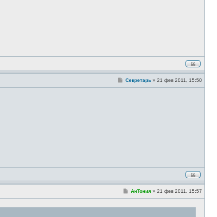
е
С
Секретарь
»
21 фев 2011, 15:50
о
о
б
щ
е
н
и
е
С
АнТония
»
21 фев 2011, 15:57
о
о
б
щ