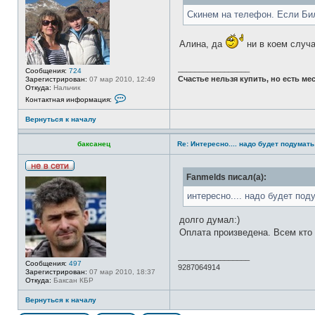
е
л
н
в
Скинем на телефон. Если Бил
я
ф
с
А
о
е
н
р
т
Т
м
Алина, да
ни в коем случа
и
о
а
н
ц
и
и
_________________
Сообщения:
724
я
я
Счастье нельзя купить, но есть мес
Зарегистрирован:
07 мар 2010, 12:49
п
Откуда:
Нальчик
о
К
Контактная информация:
л
о
ь
н
з
Вернуться к началу
т
о
а
в
к
а
баксанец
Re: Интересно.... надо будет подумать
т
т
н
е
а
л
я
Н
я
Fanmelds писал(а):
и
е
С
н
в
е
интересно.... надо будет под
ф
с
к
о
е
р
р
т
е
долго думал:)
м
и
т
а
Оплата произведена. Всем кто
а
ц
р
и
ь
я
_________________
Сообщения:
497
п
9287064914
Зарегистрирован:
07 мар 2010, 18:37
о
Откуда:
Баксан КБР
л
ь
з
Вернуться к началу
о
в