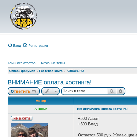
Вход
Р
е
г
и
с
т
р
а
ц
и
я
Темы без ответов
|
Активные темы
Список форумов
Гостевая книга
KBR4x4.RU
ВНИМАНИЕ оплата хостинга!
Ответить
Поиск
Расши
О
т
в
е
т
и
т
ь
Автор
АнТония
Re: ВНИМАНИЕ оплата хостинга!
+500 Азрет
Н
+500 Влад
е
в
с
Остается 500 руб. Желающие 