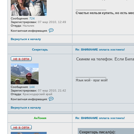
е
т
и
_________________
Счастье нельзя купить, но есть мес
Сообщения:
724
Зарегистрирован:
07 мар 2010, 12:49
Откуда:
Нальчик
К
Контактная информация:
о
н
Вернуться к началу
т
а
к
Секретарь
Re: ВНИМАНИЕ оплата хостинга!
т
н
а
Скинем на телефон. Если Билай
я
Н
и
е
н
в
ф
с
о
_________________
е
р
Язык мой - враг мой!
т
м
и
а
Сообщения:
144
ц
Зарегистрирован:
07 мар 2010, 21:42
и
Откуда:
Краснодарский край
я
К
Контактная информация:
п
о
о
н
Вернуться к началу
л
т
ь
а
з
к
АнТония
Re: ВНИМАНИЕ оплата хостинга!
о
т
в
н
а
а
т
я
Н
Секретарь писал(а):
е
и