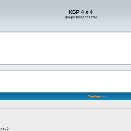
Регистрация
КБР 4 x 4
Добро пожаловать!
ренный поиск
Сообщение
есть?