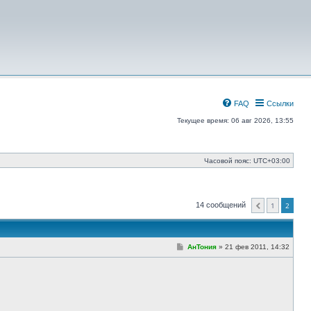
FAQ
Ссылки
Текущее время: 06 авг 2026, 13:55
Часовой пояс:
UTC+03:00
14 сообщений
1
2
Пред.
С
АнТония
»
21 фев 2011, 14:32
о
о
б
щ
е
н
и