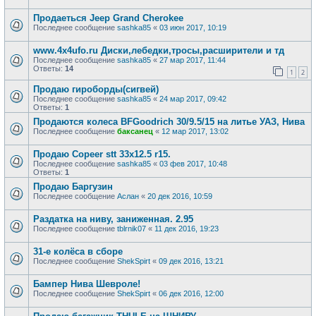
Продаеться Jeep Grand Cherokee
Последнее сообщение
sashka85
«
03 июн 2017, 10:19
www.4x4ufo.ru Диски,лебедки,тросы,расширители и тд
Последнее сообщение
sashka85
«
27 мар 2017, 11:44
Ответы:
14
1
2
Продаю гироборды(сигвей)
Последнее сообщение
sashka85
«
24 мар 2017, 09:42
Ответы:
1
Продаются колеса BFGoodrich 30/9.5/15 на литье УАЗ, Нива
Последнее сообщение
баксанец
«
12 мар 2017, 13:02
Продаю Copeer stt 33х12.5 r15.
Последнее сообщение
sashka85
«
03 фев 2017, 10:48
Ответы:
1
Продаю Баргузин
Последнее сообщение
Аслан
«
20 дек 2016, 10:59
Раздатка на ниву, заниженная. 2.95
Последнее сообщение
tblrnik07
«
11 дек 2016, 19:23
31-е колёса в сборе
Последнее сообщение
ShekSpirt
«
09 дек 2016, 13:21
Бампер Нива Шевроле!
Последнее сообщение
ShekSpirt
«
06 дек 2016, 12:00