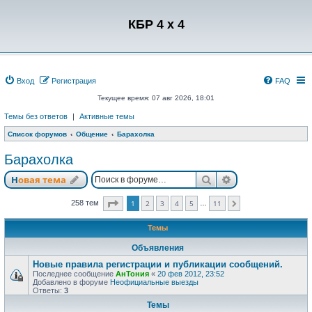
Регистрация
КБР 4 x 4
Вход
Р
е
г
и
с
т
р
а
ц
и
я
FAQ
Текущее время: 07 авг 2026, 18:01
Темы без ответов
|
Активные темы
Список форумов
Общение
Барахолка
Барахолка
Новая тема
Поиск
Расширенный п
Н
о
в
а
я
т
е
м
а
Страница
1
из
11
258 тем
1
2
3
4
5
11
…
След.
Темы
Объявления
Новые правила регистрации и публикации сообщений.
Последнее сообщение
АнТония
«
20 фев 2012, 23:52
Добавлено в форуме
Неофициальные выезды
Ответы:
3
Темы