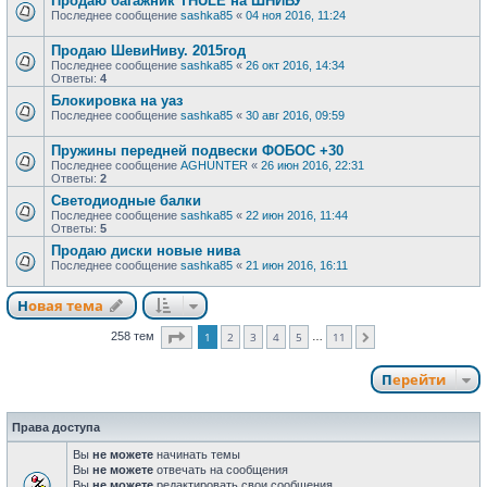
Продаю багажник THULE на ШНИВУ
Последнее сообщение
sashka85
«
04 ноя 2016, 11:24
Продаю ШевиНиву. 2015год
Последнее сообщение
sashka85
«
26 окт 2016, 14:34
Ответы:
4
Блокировка на уаз
Последнее сообщение
sashka85
«
30 авг 2016, 09:59
Пружины передней подвески ФОБОС +30
Последнее сообщение
AGHUNTER
«
26 июн 2016, 22:31
Ответы:
2
Светодиодные балки
Последнее сообщение
sashka85
«
22 июн 2016, 11:44
Ответы:
5
Продаю диски новые нива
Последнее сообщение
sashka85
«
21 июн 2016, 16:11
Новая тема
Н
о
в
а
я
т
е
м
а
Страница
1
из
11
258 тем
1
2
3
4
5
11
…
След.
Перейти
Права доступа
Вы
не можете
начинать темы
Вы
не можете
отвечать на сообщения
Вы
не можете
редактировать свои сообщения