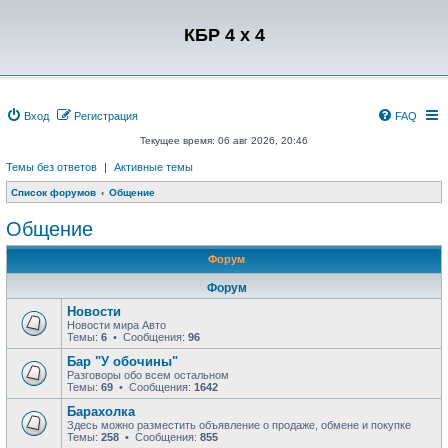
Регистрация
КБР 4 x 4
Вход
Р
е
г
и
с
т
р
а
ц
и
я
FAQ
Текущее время: 06 авг 2026, 20:46
Темы без ответов
|
Активные темы
Список форумов
Общение
Общение
Форум
Форум
Новости
Новости мира Авто
Темы:
6
• Сообщения:
96
Бар "У обочины"
Разговоры обо всем остальном
Темы:
69
• Сообщения:
1642
Барахолка
Здесь можно разместить объявление о продаже, обмене и покупке
Темы:
258
• Сообщения:
855