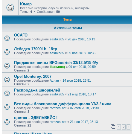
Юмор
Веселые истории, случаи из жизни, анекдоты
Темы:
4
• Сообщения:
50
Темы
Активные темы
ОСАГО
Последнее сообщение
sashka85
«
20 дек 2018, 10:13
Лебедка 13000Lb. 18тр
Последнее сообщение
sashka85
«
09 ноя 2018, 10:36
Продаются шины BFGoodrich 33/12.5/15 б/у
Последнее сообщение
баксанец
«
09 окт 2018, 09:59
Ответы:
2
Opel Monterey, 2007
Последнее сообщение
Аслан
«
14 июн 2018, 23:51
Ответы:
2
Распродажа шноркелей
Последнее сообщение
sashka85
«
21 мар 2018, 13:17
Все виды блокировок дифференциала УАЗ / нива
Последнее сообщение
romzes-net
«
07 фев 2018, 21:30
Ответы:
3
цветок - ЭДЕЛЬВЕЙС !
Последнее сообщение
romzes-net
«
21 ноя 2017, 23:13
Ответы:
21
1
2
3