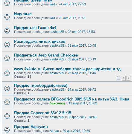
Продаю Шеви Ниву
Последнее сообщение
wild
«
24 окт 2017, 22:53
Ищу жып
Последнее сообщение
wild
«
22 окт 2017, 19:51
Продаеться Газон 4х4
Последнее сообщение
sashka85
«
02 окт 2017, 18:53
Распродажа литых дисков
Последнее сообщение
sashka85
«
03 июн 2017, 10:48
Продаеться Jeep Grand Cherokee
Последнее сообщение
sashka85
«
03 июн 2017, 10:19
www.4x4ufo.ru Диски,лебедки,тросы,расширители и тд
Последнее сообщение
sashka85
«
27 мар 2017, 11:44
Ответы:
14
1
2
Продаю гироборды(сигвей)
Последнее сообщение
sashka85
«
24 мар 2017, 09:42
Ответы:
1
Продаются колеса BFGoodrich 30/9.5/15 на литье УАЗ, Нива
Последнее сообщение
баксанец
«
12 мар 2017, 13:02
Продаю Copeer stt 33х12.5 r15.
Последнее сообщение
sashka85
«
03 фев 2017, 10:48
Ответы:
1
Продаю Баргузин
Последнее сообщение
Аслан
«
20 дек 2016, 10:59