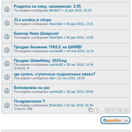
Раздатка на ниву, заниженная. 2.95
Последнее сообщение
tblrnik07
«
11 дек 2016, 19:23
31-е колёса в сборе
Последнее сообщение
ShekSpirt
«
09 дек 2016, 13:21
Бампер Нива Шевроле!
Последнее сообщение
ShekSpirt
«
06 дек 2016, 12:00
Продаю багажник THULE на ШНИВУ
Последнее сообщение
sashka85
«
04 ноя 2016, 11:24
Продаю ШевиНиву. 2015год
Последнее сообщение
sashka85
«
26 окт 2016, 14:34
Ответы:
4
где купить ступичные подшипники ивеко?
Последнее сообщение
wild
«
11 сен 2016, 16:01
Блокировка на уаз
Последнее сообщение
sashka85
«
30 авг 2016, 09:59
Поэдравления !!
Последнее сообщение
ShekSpirt
«
02 авг 2016, 01:40
Ответы:
721
1
70
71
72
73
…
Перейти