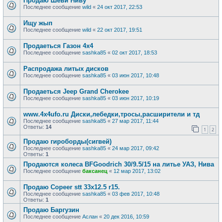
Продаю Шеви Ниву
Последнее сообщение
wild
«
24 окт 2017, 22:53
Ищу жып
Последнее сообщение
wild
«
22 окт 2017, 19:51
Продаеться Газон 4х4
Последнее сообщение
sashka85
«
02 окт 2017, 18:53
Распродажа литых дисков
Последнее сообщение
sashka85
«
03 июн 2017, 10:48
Продаеться Jeep Grand Cherokee
Последнее сообщение
sashka85
«
03 июн 2017, 10:19
www.4x4ufo.ru Диски,лебедки,тросы,расширители и тд
Последнее сообщение
sashka85
«
27 мар 2017, 11:44
Ответы:
14
1
2
Продаю гироборды(сигвей)
Последнее сообщение
sashka85
«
24 мар 2017, 09:42
Ответы:
1
Продаются колеса BFGoodrich 30/9.5/15 на литье УАЗ, Нива
Последнее сообщение
баксанец
«
12 мар 2017, 13:02
Продаю Copeer stt 33х12.5 r15.
Последнее сообщение
sashka85
«
03 фев 2017, 10:48
Ответы:
1
Продаю Баргузин
Последнее сообщение
Аслан
«
20 дек 2016, 10:59