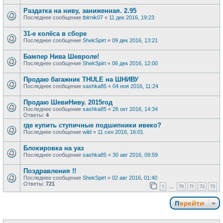
Раздатка на ниву, заниженная. 2.95
Последнее сообщение
tblrnik07
«
11 дек 2016, 19:23
31-е колёса в сборе
Последнее сообщение
ShekSpirt
«
09 дек 2016, 13:21
Бампер Нива Шевроле!
Последнее сообщение
ShekSpirt
«
06 дек 2016, 12:00
Продаю багажник THULE на ШНИВУ
Последнее сообщение
sashka85
«
04 ноя 2016, 11:24
Продаю ШевиНиву. 2015год
Последнее сообщение
sashka85
«
26 окт 2016, 14:34
Ответы:
4
где купить ступичные подшипники ивеко?
Последнее сообщение
wild
«
11 сен 2016, 16:01
Блокировка на уаз
Последнее сообщение
sashka85
«
30 авг 2016, 09:59
Поэдравления !!
Последнее сообщение
ShekSpirt
«
02 авг 2016, 01:40
Ответы:
721
1
70
71
72
73
…
Перейти