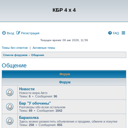
Регистрация
КБР 4 x 4
Вход
Р
е
г
и
с
т
р
а
ц
и
я
FAQ
Текущее время: 06 авг 2026, 11:56
Темы без ответов
|
Активные темы
Список форумов
Общение
Общение
Форум
Форум
Новости
Новости мира Авто
Темы:
6
• Сообщения:
96
Бар "У обочины"
Разговоры обо всем остальном
Темы:
69
• Сообщения:
1642
Барахолка
Здесь можно разместить объявление о продаже, обмене и покупке
Темы:
258
• Сообщения:
855