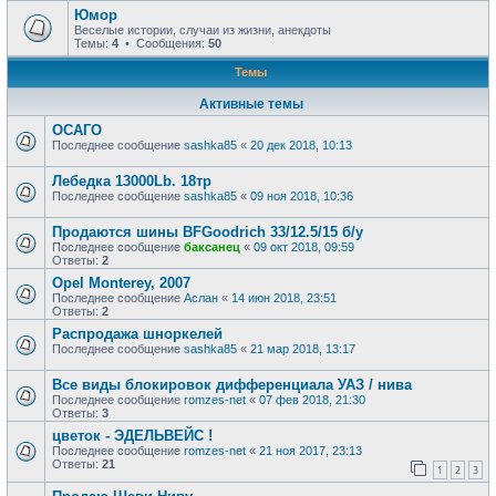
Юмор
Веселые истории, случаи из жизни, анекдоты
Темы:
4
• Сообщения:
50
Темы
Активные темы
ОСАГО
Последнее сообщение
sashka85
«
20 дек 2018, 10:13
Лебедка 13000Lb. 18тр
Последнее сообщение
sashka85
«
09 ноя 2018, 10:36
Продаются шины BFGoodrich 33/12.5/15 б/у
Последнее сообщение
баксанец
«
09 окт 2018, 09:59
Ответы:
2
Opel Monterey, 2007
Последнее сообщение
Аслан
«
14 июн 2018, 23:51
Ответы:
2
Распродажа шноркелей
Последнее сообщение
sashka85
«
21 мар 2018, 13:17
Все виды блокировок дифференциала УАЗ / нива
Последнее сообщение
romzes-net
«
07 фев 2018, 21:30
Ответы:
3
цветок - ЭДЕЛЬВЕЙС !
Последнее сообщение
romzes-net
«
21 ноя 2017, 23:13
Ответы:
21
1
2
3