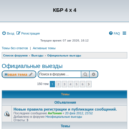
Регистрация
КБР 4 x 4
Вход
Р
е
г
и
с
т
р
а
ц
и
я
FAQ
Текущее время: 07 авг 2026, 16:12
Темы без ответов
|
Активные темы
Список форумов
Выезды
Официальные выезды
Официальные выезды
Новая тема
Поиск
Расширенный п
Н
о
в
а
я
т
е
м
а
150 тем
1
2
3
4
5
6
След.
Темы
Объявления
Новые правила регистрации и публикации сообщений.
Последнее сообщение
АнТония
«
20 фев 2012, 23:52
Добавлено в форуме
Неофициальные выезды
Ответы:
3
Темы