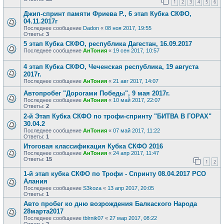
1
2
3
4
5
6
Джип-спринт памяти Фриева Р., 6 этап Кубка СКФО,
04.11.2017г
Последнее сообщение
Dadon
«
08 ноя 2017, 19:55
Ответы:
3
5 этап Кубка СКФО, республика Дагестан, 16.09.2017
Последнее сообщение
АнТония
«
19 сен 2017, 10:57
4 этап Кубка СКФО, Чеченская республика, 19 августа
2017г.
Последнее сообщение
АнТония
«
21 авг 2017, 14:07
Автопробег "Дорогами Победы", 9 мая 2017г.
Последнее сообщение
АнТония
«
10 май 2017, 22:07
Ответы:
2
2-й Этап Кубка СКФО по трофи-спринту "БИТВА В ГОРАХ"
30.04.2
Последнее сообщение
АнТония
«
07 май 2017, 11:22
Ответы:
1
Итоговая классификация Кубка СКФО 2016
Последнее сообщение
АнТония
«
24 апр 2017, 11:47
Ответы:
15
1
2
1-й этап кубка СКФО по Трофи - Спринту 08.04.2017 РСО
Алания
Последнее сообщение
S3koza
«
13 апр 2017, 20:05
Ответы:
1
Авто пробег ко дню возрождения Балкаского Народа
28марта2017
Последнее сообщение
tblrnik07
«
27 мар 2017, 08:22