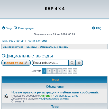
Регистрация
КБР 4 x 4
Вход
Р
е
г
и
с
т
р
а
ц
и
я
FAQ
Текущее время: 09 авг 2026, 00:23
Темы без ответов
|
Активные темы
Список форумов
Выезды
Официальные выезды
Официальные выезды
Новая тема
Поиск
Расширенный п
Н
о
в
а
я
т
е
м
а
150 тем
1
2
3
4
5
6
След.
Темы
Объявления
Новые правила регистрации и публикации сообщений.
Последнее сообщение
АнТония
«
20 фев 2012, 23:52
Добавлено в форуме
Неофициальные выезды
Ответы:
3
Темы