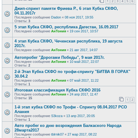
1
2
3
4
5
6
Джип-спринт памяти Фриева Р., 6 этап Кубка СКФО,
04.11.2017г
Последнее сообщение
Dadon
«
08 ноя 2017, 19:55
Ответы:
3
5 этап Кубка СКФО, республика Дагестан, 16.09.2017
Последнее сообщение
АнТония
«
19 сен 2017, 10:57
4 этап Кубка СКФО, Чеченская республика, 19 августа
2017г.
Последнее сообщение
АнТония
«
21 авг 2017, 14:07
Автопробег "Дорогами Победы", 9 мая 2017г.
Последнее сообщение
АнТония
«
10 май 2017, 22:07
Ответы:
2
2-й Этап Кубка СКФО по трофи-спринту "БИТВА В ГОРАХ"
30.04.2
Последнее сообщение
АнТония
«
07 май 2017, 11:22
Ответы:
1
Итоговая классификация Кубка СКФО 2016
Последнее сообщение
АнТония
«
24 апр 2017, 11:47
Ответы:
15
1
2
1-й этап кубка СКФО по Трофи - Спринту 08.04.2017 РСО
Алания
Последнее сообщение
S3koza
«
13 апр 2017, 20:05
Ответы:
1
Авто пробег ко дню возрождения Балкаского Народа
28марта2017
Последнее сообщение
tblrnik07
«
27 мар 2017, 08:22