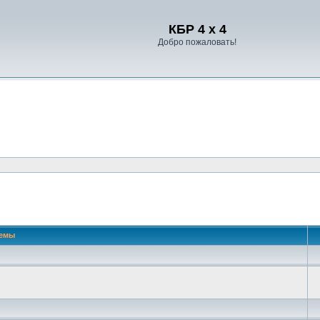
Регистрация
КБР 4 x 4
Добро пожаловать!
 поиск
емы