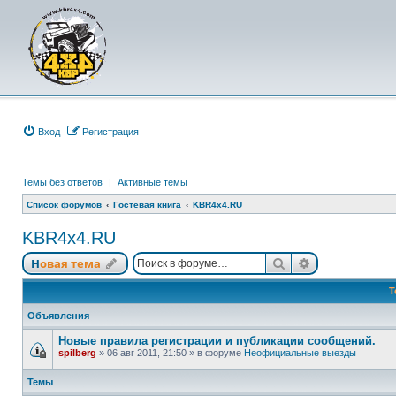
Вход
Р
е
г
и
с
т
р
а
ц
и
я
Темы без ответов
|
Активные темы
Список форумов
Гостевая книга
KBR4x4.RU
KBR4x4.RU
Новая тема
Поиск
Расширенный
Н
о
в
а
я
т
е
м
а
Т
Объявления
Новые правила регистрации и публикации сообщений.
spilberg
»
06 авг 2011, 21:50
» в форуме
Неофициальные выезды
Темы