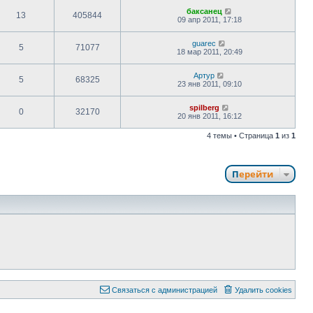
баксанец
13
405844
09 апр 2011, 17:18
guarec
5
71077
18 мар 2011, 20:49
Артур
5
68325
23 янв 2011, 09:10
spilberg
0
32170
20 янв 2011, 16:12
4 темы • Страница
1
из
1
Перейти
С
в
я
з
а
т
ь
с
я
с
а
д
м
и
н
и
с
т
р
а
ц
и
е
й
Удалить cookies