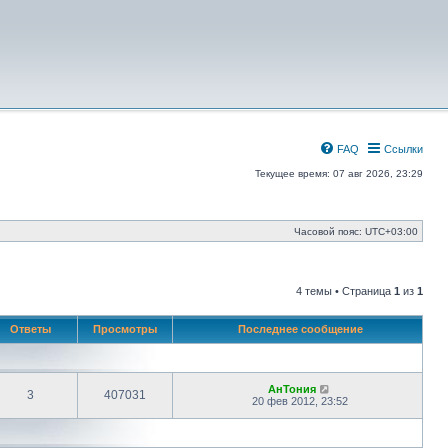
FAQ
Ссылки
Текущее время: 07 авг 2026, 23:29
Часовой пояс:
UTC+03:00
4 темы • Страница
1
из
1
Ответы
Просмотры
Последнее сообщение
АнТония
3
407031
20 фев 2012, 23:52