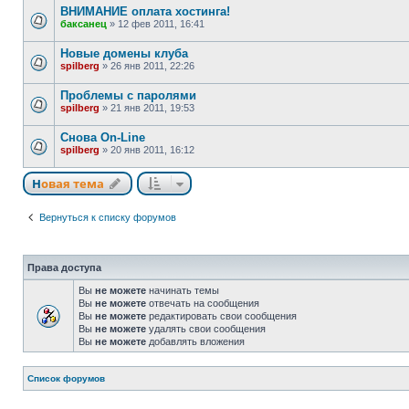
ВНИМАНИЕ оплата хостинга!
баксанец
»
12 фев 2011, 16:41
Новые домены клуба
spilberg
»
26 янв 2011, 22:26
Проблемы с паролями
spilberg
»
21 янв 2011, 19:53
Снова On-Line
spilberg
»
20 янв 2011, 16:12
Новая тема
Н
о
в
а
я
т
е
м
а
Вернуться к списку форумов
Права доступа
Вы
не можете
начинать темы
Вы
не можете
отвечать на сообщения
Вы
не можете
редактировать свои сообщения
Вы
не можете
удалять свои сообщения
Вы
не можете
добавлять вложения
Связаться с
Список форумов
администрацией