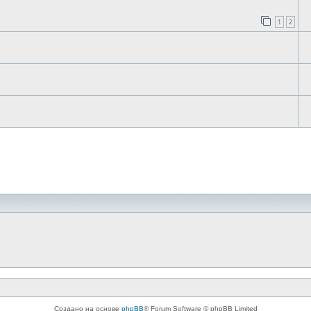
1
2
Создано на основе
phpBB
® Forum Software © phpBB Limited