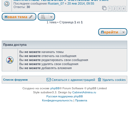
Последнее сообщение
Rustam_07
«
20 янв 2014, 09:55
Ответы:
30
1
2
3
4
Новая тема
Н
о
в
а
я
т
е
м
а
1 тема • Страница
1
из
1
Перейти
Права доступа
Вы
не можете
начинать темы
Вы
не можете
отвечать на сообщения
Вы
не можете
редактировать свои сообщения
Вы
не можете
удалять свои сообщения
Вы
не можете
добавлять вложения
Связаться с
Список форумов
С
в
я
з
а
т
ь
с
я
с
а
д
м
и
н
и
с
т
р
а
ц
и
е
й
Удалить cookies
администрацией
Создано на основе
phpBB
® Forum Software © phpBB Limited
Style subsilver3.3. Design by
CabinetAdmina.ru
Русская поддержка phpBB
Конфиденциальность
|
Правила