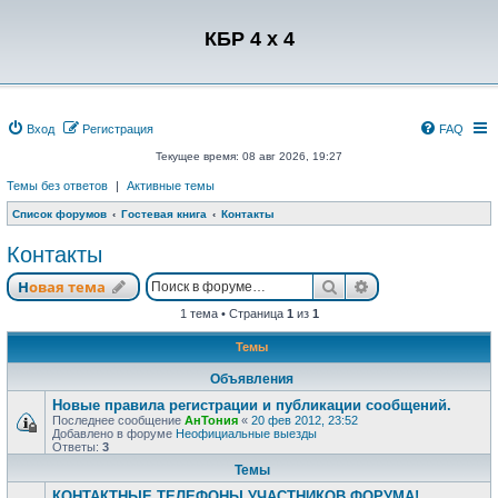
Регистрация
КБР 4 x 4
Вход
Р
е
г
и
с
т
р
а
ц
и
я
FAQ
Текущее время: 08 авг 2026, 19:27
Темы без ответов
|
Активные темы
Список форумов
Гостевая книга
Контакты
Контакты
Новая тема
Поиск
Расширенный п
Н
о
в
а
я
т
е
м
а
1 тема • Страница
1
из
1
Темы
Объявления
Новые правила регистрации и публикации сообщений.
Последнее сообщение
АнТония
«
20 фев 2012, 23:52
Добавлено в форуме
Неофициальные выезды
Ответы:
3
Темы
КОНТАКТНЫЕ ТЕЛЕФОНЫ УЧАСТНИКОВ ФОРУМА!