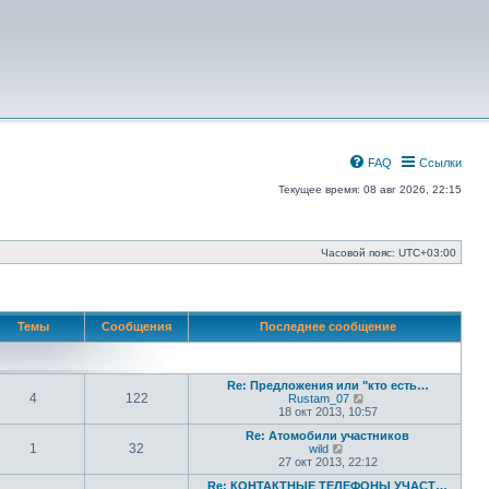
FAQ
Ссылки
Текущее время: 08 авг 2026, 22:15
Часовой пояс:
UTC+03:00
Темы
Сообщения
Последнее сообщение
Re: Предложения или "кто есть…
4
122
П
Rustam_07
е
18 окт 2013, 10:57
р
Re: Атомобили участников
е
1
32
П
wild
й
е
27 окт 2013, 22:12
т
р
и
Re: КОНТАКТНЫЕ ТЕЛЕФОНЫ УЧАСТ…
е