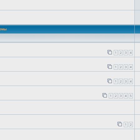
емы
1
2
3
4
1
2
3
4
1
2
3
4
1
2
3
4
5
1
2