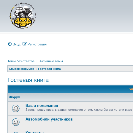
Вход
Р
е
г
и
с
т
р
а
ц
и
я
Темы без ответов
|
Активные темы
Список форумов
Гостевая книга
Гостевая книга
Ф
Форум
Ваши пожелания
Здесь прошу писать ваши пожелания о том, каким бы вы хотели вид
Автомобили участников
Контакты