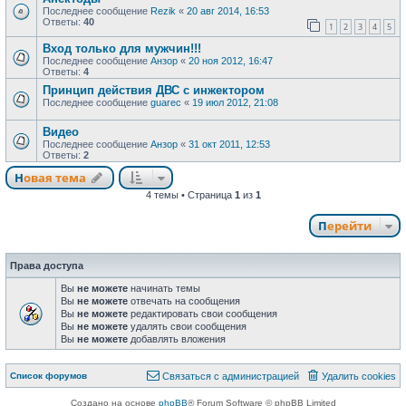
Последнее сообщение
Rezik
«
20 авг 2014, 16:53
Ответы:
40
1
2
3
4
5
Вход только для мужчин!!!
Последнее сообщение
Анзор
«
20 ноя 2012, 16:47
Ответы:
4
Принцип действия ДВС с инжектором
Последнее сообщение
guarec
«
19 июл 2012, 21:08
Видео
Последнее сообщение
Анзор
«
31 окт 2011, 12:53
Ответы:
2
Новая тема
Н
о
в
а
я
т
е
м
а
4 темы • Страница
1
из
1
Перейти
Права доступа
Вы
не можете
начинать темы
Вы
не можете
отвечать на сообщения
Вы
не можете
редактировать свои сообщения
Вы
не можете
удалять свои сообщения
Вы
не можете
добавлять вложения
Связаться с
Список форумов
С
в
я
з
а
т
ь
с
я
с
а
д
м
и
н
и
с
т
р
а
ц
и
е
й
Удалить cookies
администрацией
Создано на основе
phpBB
® Forum Software © phpBB Limited