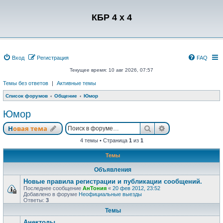
Регистрация
КБР 4 x 4
Вход
Р
е
г
и
с
т
р
а
ц
и
я
FAQ
Текущее время: 10 авг 2026, 07:57
Темы без ответов
|
Активные темы
Список форумов
Общение
Юмор
Юмор
Новая тема
Поиск
Расширенный п
Н
о
в
а
я
т
е
м
а
4 темы • Страница
1
из
1
Темы
Объявления
Новые правила регистрации и публикации сообщений.
Последнее сообщение
АнТония
«
20 фев 2012, 23:52
Добавлено в форуме
Неофициальные выезды
Ответы:
3
Темы
Анектоды