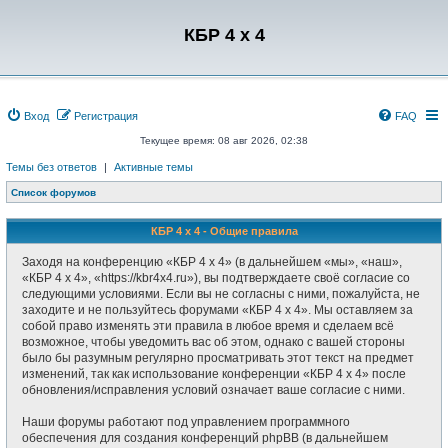
Регистрация
КБР 4 x 4
Вход
Р
е
г
и
с
т
р
а
ц
и
я
FAQ
Текущее время: 08 авг 2026, 02:38
Темы без ответов
|
Активные темы
Список форумов
КБР 4 x 4 - Общие правила
Заходя на конференцию «КБР 4 x 4» (в дальнейшем «мы», «наш»,
«КБР 4 x 4», «https://kbr4x4.ru»), вы подтверждаете своё согласие со
следующими условиями. Если вы не согласны с ними, пожалуйста, не
заходите и не пользуйтесь форумами «КБР 4 x 4». Мы оставляем за
собой право изменять эти правила в любое время и сделаем всё
возможное, чтобы уведомить вас об этом, однако с вашей стороны
было бы разумным регулярно просматривать этот текст на предмет
изменений, так как использование конференции «КБР 4 x 4» после
обновления/исправления условий означает ваше согласие с ними.
Наши форумы работают под управлением программного
обеспечения для создания конференций phpBB (в дальнейшем