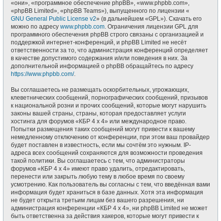
«они», «программное обеспечение phpBB», «www.phpbb.com»,
«phpBB Limited», «phpBB Teams»), выпущенного по лицензии «
GNU General Public License v2
» (в дальнейшем «GPL»). Скачать его
можно по адресу
www.phpbb.com
. Ограничения лицензии GPL для
программного обеспечения phpBB строго связаны с организацией и
поддержкой интернет-конференций, и phpBB Limited не несёт
ответственности за то, что администрация конференций определяет
в качестве допустимого содержания и/или поведения в них. За
дополнительной информацией о phpBB обращайтесь по адресу
https://www.phpbb.com/
.
Вы соглашаетесь не размещать оскорбительных, угрожающих,
клеветнических сообщений, порнографических сообщений, призывов
к национальной розни и прочих сообщений, которые могут нарушить
законы вашей страны, страны, которая предоставляет услуги
хостинга для форумов «КБР 4 x 4» или международное право.
Попытки размещения таких сообщений могут привести к вашему
немедленному отключению от конференции, при этом ваш провайдер
будет поставлен в известность, если мы сочтём это нужным. IP-
адреса всех сообщений сохраняются для возможности проведения
такой политики. Вы соглашаетесь с тем, что администраторы
форумов «КБР 4 x 4» имеют право удалить, отредактировать,
перенести или закрыть любую тему в любое время по своему
усмотрению. Как пользователь вы согласны с тем, что введённая вами
информация будет храниться в базе данных. Хотя эта информация
не будет открыта третьим лицам без вашего разрешения, ни
администрация конференции «КБР 4 x 4», ни phpBB Limited не может
быть ответственна за действия хакеров, которые могут привести к