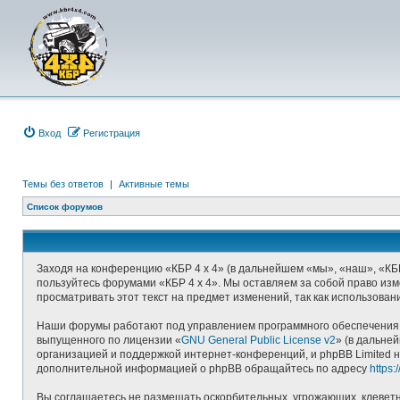
Вход
Р
е
г
и
с
т
р
а
ц
и
я
Темы без ответов
|
Активные темы
Список форумов
Заходя на конференцию «КБР 4 x 4» (в дальнейшем «мы», «наш», «КБР 4
пользуйтесь форумами «КБР 4 x 4». Мы оставляем за собой право изм
просматривать этот текст на предмет изменений, так как использова
Наши форумы работают под управлением программного обеспечения д
выпущенного по лицензии «
GNU General Public License v2
» (в дальне
организацией и поддержкой интернет-конференций, и phpBB Limited н
дополнительной информацией о phpBB обращайтесь по адресу
https
Вы соглашаетесь не размещать оскорбительных, угрожающих, клеветн