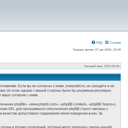
FAQ
Ссылки
Текущее время: 07 авг 2026, 23:49
Часовой пояс:
UTC+03:00
условиями. Если вы не согласны с ними, пожалуйста, не заходите и не
 вас об этом, однако с вашей стороны было бы разумным регулярно
 ваше согласие с ними.
ечение phpBB», «www.phpbb.com», «phpBB Limited», «phpBB Teams»),
ензии GPL для программного обеспечения phpBB строго связаны с
 качестве допустимого содержания и/или поведения в них. За
 розни и прочих сообщений, которые могут нарушить законы вашей