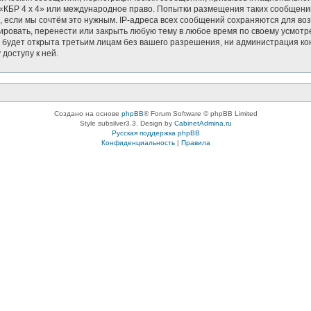
в «КБР 4 x 4» или международное право. Попытки размещения таких сообщен
, если мы сочтём это нужным. IP-адреса всех сообщений сохраняются для воз
ровать, перенести или закрыть любую тему в любое время по своему усмотре
будет открыта третьим лицам без вашего разрешения, ни администрация кон
доступу к ней.
Создано на основе
phpBB
® Forum Software © phpBB Limited
Style subsilver3.3. Design by
CabinetAdmina.ru
Русская поддержка phpBB
Конфиденциальность
|
Правила