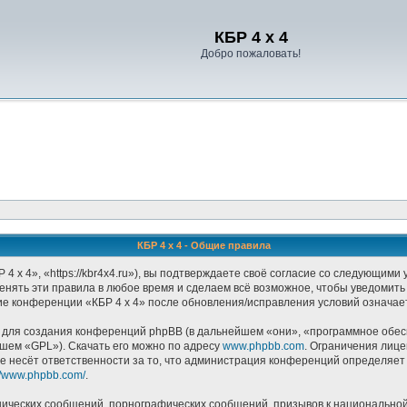
Регистрация
КБР 4 x 4
Добро пожаловать!
КБР 4 x 4 - Общие правила
 x 4», «https://kbr4x4.ru»), вы подтверждаете своё согласие со следующими 
енять эти правила в любое время и сделаем всё возможное, чтобы уведомить
ние конференции «КБР 4 x 4» после обновления/исправления условий означает
ля создания конференций phpBB (в дальнейшем «они», «программное обесп
йшем «GPL»). Скачать его можно по адресу
www.phpbb.com
. Ограничения лиц
е несёт ответственности за то, что администрация конференций определяет в
://www.phpbb.com/
.
ических сообщений, порнографических сообщений, призывов к национальной