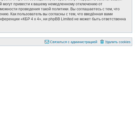
ий могут привести к вашему немедленному отключению от
можности проведения такой политики. Вы соглашаетесь с тем, что
нию. Как пользователь вы согласны с тем, что введённая вами
ференции «КБР 4 x 4», ни phpBB Limited не может быть ответственна
С
в
я
з
а
т
ь
с
я
с
а
д
м
и
н
и
с
т
р
а
ц
и
е
й
Удалить cookies