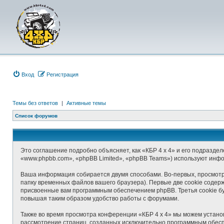
Вход
Р
е
г
и
с
т
р
а
ц
и
я
Темы без ответов
|
Активные темы
Список форумов
Это соглашение подробно объясняет, как «КБР 4 x 4» и его подраздел
«www.phpbb.com», «phpBB Limited», «phpBB Teams») используют инф
Ваша информация собирается двумя способами. Во-первых, просмотр
папку временных файлов вашего браузера). Первые две cookie содерж
присвоенные вам программным обеспечением phpBB. Третья cookie бу
повышая таким образом удобство работы с форумами.
Также во время просмотра конференции «КБР 4 x 4» мы можем установ
рассмотрение страниц, созданных исключительно программным обес