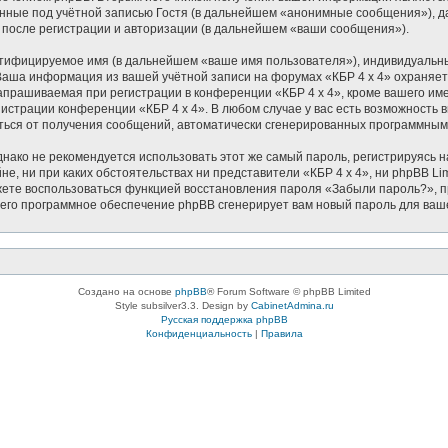
ные под учётной записью Гостя (в дальнейшем «анонимные сообщения»), дан
 после регистрации и авторизации (в дальнейшем «ваши сообщения»).
нтифицируемое имя (в дальнейшем «ваше имя пользователя»), индивидуальн
. Ваша информация из вашей учётной записи на форумах «КБР 4 x 4» охран
прашиваемая при регистрации в конференции «КБР 4 x 4», кроме вашего име
нистрации конференции «КБР 4 x 4». В любом случае у вас есть возможность
азаться от получения сообщений, автоматически сгенерированных программны
ко не рекомендуется использовать этот же самый пароль, регистрируясь на
йне, ни при каких обстоятельствах ни представители «КБР 4 x 4», ни phpBB Li
можете воспользоваться функцией восстановления пароля «Забыли пароль?»
чего программное обеспечение phpBB сгенерирует вам новый пароль для ваш
Создано на основе
phpBB
® Forum Software © phpBB Limited
Style subsilver3.3. Design by
CabinetAdmina.ru
Русская поддержка phpBB
Конфиденциальность
|
Правила