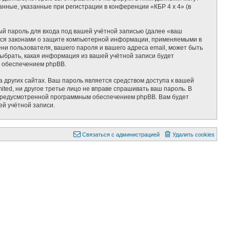
ные, указанные при регистрации в конференции «КБР 4 x 4» (в
ый пароль для входа под вашей учётной записью (далее «ваш
яется законами о защите компьютерной информации, применяемыми в
ни пользователя, вашего пароля и вашего адреса email, может быть
 выбрать, какая информация из вашей учётной записи будет
м обеспечением phpBB.
 других сайтах. Ваш пароль является средством доступа к вашей
mited, ни другое третье лицо не вправе спрашивать ваш пароль. В
, предусмотренной программным обеспечением phpBB. Вам будет
ей учётной записи.
С
в
я
з
а
т
ь
с
я
с
а
д
м
и
н
и
с
т
р
а
ц
и
е
й
Удалить cookies