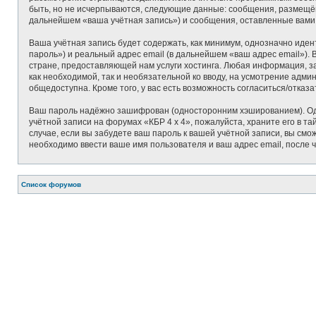
быть, но не исчерпываются, следующие данные: сообщения, размещён
дальнейшем «ваша учётная запись») и сообщения, оставленные вами
Ваша учётная запись будет содержать, как минимум, однозначно иде
пароль») и реальный адрес email (в дальнейшем «ваш адрес email»)
стране, предоставляющей нам услуги хостинга. Любая информация, за
как необходимой, так и необязательной ко вводу, на усмотрение адми
общедоступна. Кроме того, у вас есть возможность согласиться/отк
Ваш пароль надёжно зашифрован (односторонним хэшированием). Одна
учётной записи на форумах «КБР 4 x 4», пожалуйста, храните его в та
случае, если вы забудете ваш пароль к вашей учётной записи, вы с
необходимо ввести ваше имя пользователя и ваш адрес email, после 
Связаться с
Список форумов
администрацией