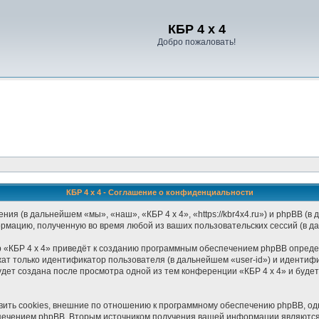
Регистрация
КБР 4 x 4
Добро пожаловать!
КБР 4 x 4 - Соглашение о конфиденциальности
ения (в дальнейшем «мы», «наш», «КБР 4 x 4», «https://kbr4x4.ru») и phpBB 
ормацию, полученную во время любой из ваших пользовательских сессий (в 
 «КБР 4 x 4» приведёт к созданию программным обеспечением phpBB определ
ат только идентификатор пользователя (в дальнейшем «user-id») и идентифи
дет создана после просмотра одной из тем конференции «КБР 4 x 4» и буде
ить cookies, внешние по отношению к программному обеспечению phpBB, одна
печением phpBB. Вторым источником получения вашей информации являются 