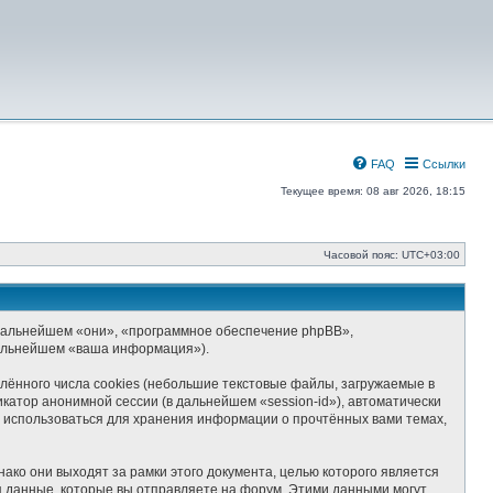
FAQ
Ссылки
Текущее время: 08 авг 2026, 18:15
Часовой пояс:
UTC+03:00
(в дальнейшем «они», «программное обеспечение phpBB»,
дальнейшем «ваша информация»).
ённого числа cookies (небольшие текстовые файлы, загружаемые в
катор анонимной сессии (в дальнейшем «session-id»), автоматически
т использоваться для хранения информации о прочтённых вами темах,
ко они выходят за рамки этого документа, целью которого является
данные, которые вы отправляете на форум. Этими данными могут