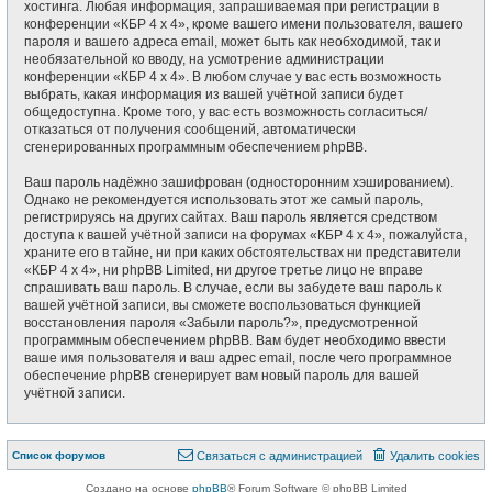
хостинга. Любая информация, запрашиваемая при регистрации в
конференции «КБР 4 x 4», кроме вашего имени пользователя, вашего
пароля и вашего адреса email, может быть как необходимой, так и
необязательной ко вводу, на усмотрение администрации
конференции «КБР 4 x 4». В любом случае у вас есть возможность
выбрать, какая информация из вашей учётной записи будет
общедоступна. Кроме того, у вас есть возможность согласиться/
отказаться от получения сообщений, автоматически
сгенерированных программным обеспечением phpBB.
Ваш пароль надёжно зашифрован (односторонним хэшированием).
Однако не рекомендуется использовать этот же самый пароль,
регистрируясь на других сайтах. Ваш пароль является средством
доступа к вашей учётной записи на форумах «КБР 4 x 4», пожалуйста,
храните его в тайне, ни при каких обстоятельствах ни представители
«КБР 4 x 4», ни phpBB Limited, ни другое третье лицо не вправе
спрашивать ваш пароль. В случае, если вы забудете ваш пароль к
вашей учётной записи, вы сможете воспользоваться функцией
восстановления пароля «Забыли пароль?», предусмотренной
программным обеспечением phpBB. Вам будет необходимо ввести
ваше имя пользователя и ваш адрес email, после чего программное
обеспечение phpBB сгенерирует вам новый пароль для вашей
учётной записи.
Связаться с
Список форумов
С
в
я
з
а
т
ь
с
я
с
а
д
м
и
н
и
с
т
р
а
ц
и
е
й
Удалить cookies
администрацией
Создано на основе
phpBB
® Forum Software © phpBB Limited