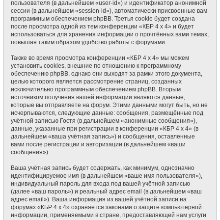
пользователя (в дальнейшем «user-id») и идентификатор анонимной
сессии (в дальнейшем «session-id»), автоматически присвоенные вам
программным обеспечением phpBB. Третья cookie будет создана
после просмотра одной из тем конференции «КБР 4 x 4» и будет
использоваться для хранения информации о прочтённых вами темах,
повышая таким образом удобство работы с форумами.
Также во время просмотра конференции «КБР 4 x 4» мы можем
установить cookies, внешние по отношению к программному
обеспечению phpBB, однако они выходят за рамки этого документа,
целью которого является рассмотрение страниц, созданных
исключительно программным обеспечением phpBB. Вторым
источником получения вашей информации являются данные,
которые вы отправляете на форум. Этими данными могут быть, но не
исчерпываются, следующие данные: сообщения, размещённые под
учётной записью Гостя (в дальнейшем «анонимные сообщения»),
данные, указанные при регистрации в конференции «КБР 4 x 4» (в
дальнейшем «ваша учётная запись») и сообщения, оставленные
вами после регистрации и авторизации (в дальнейшем «ваши
сообщения»).
Ваша учётная запись будет содержать, как минимум, однозначно
идентифицируемое имя (в дальнейшем «ваше имя пользователя»),
индивидуальный пароль для входа под вашей учётной записью
(далее «ваш пароль») и реальный адрес email (в дальнейшем «ваш
адрес email»). Ваша информация из вашей учётной записи на
форумах «КБР 4 x 4» охраняется законами о защите компьютерной
информации, применяемыми в стране, предоставляющей нам услуги