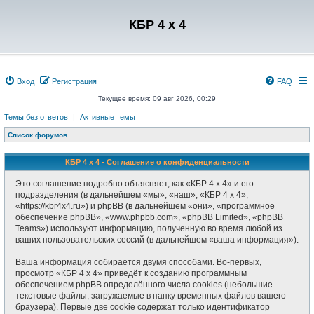
Регистрация
КБР 4 x 4
Вход
Р
е
г
и
с
т
р
а
ц
и
я
FAQ
Текущее время: 09 авг 2026, 00:29
Темы без ответов
|
Активные темы
Список форумов
КБР 4 x 4 - Соглашение о конфиденциальности
Это соглашение подробно объясняет, как «КБР 4 x 4» и его
подразделения (в дальнейшем «мы», «наш», «КБР 4 x 4»,
«https://kbr4x4.ru») и phpBB (в дальнейшем «они», «программное
обеспечение phpBB», «www.phpbb.com», «phpBB Limited», «phpBB
Teams») используют информацию, полученную во время любой из
ваших пользовательских сессий (в дальнейшем «ваша информация»).
Ваша информация собирается двумя способами. Во-первых,
просмотр «КБР 4 x 4» приведёт к созданию программным
обеспечением phpBB определённого числа cookies (небольшие
текстовые файлы, загружаемые в папку временных файлов вашего
браузера). Первые две cookie содержат только идентификатор