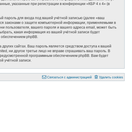
ные, указанные при регистрации в конференции «КБР 4 x 4» (в
ый пароль для входа под вашей учётной записью (далее «ваш
яется законами о защите компьютерной информации, применяемыми в
ни пользователя, вашего пароля и вашего адреса email, может быть
 выбрать, какая информация из вашей учётной записи будет
м обеспечением phpBB.
 других сайтах. Ваш пароль является средством доступа к вашей
mited, ни другое третье лицо не вправе спрашивать ваш пароль. В
, предусмотренной программным обеспечением phpBB. Вам будет
ей учётной записи.
С
в
я
з
а
т
ь
с
я
с
а
д
м
и
н
и
с
т
р
а
ц
и
е
й
Удалить cookies