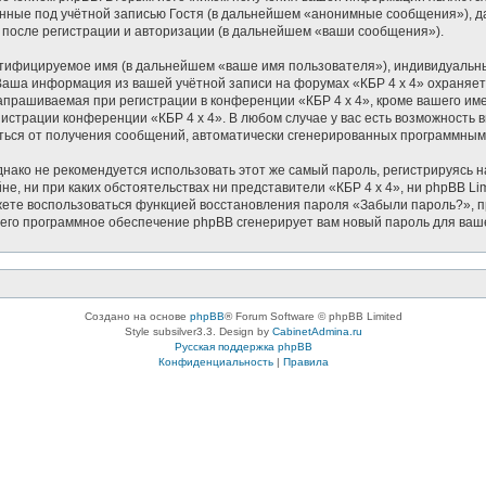
ные под учётной записью Гостя (в дальнейшем «анонимные сообщения»), дан
 после регистрации и авторизации (в дальнейшем «ваши сообщения»).
нтифицируемое имя (в дальнейшем «ваше имя пользователя»), индивидуальн
. Ваша информация из вашей учётной записи на форумах «КБР 4 x 4» охран
прашиваемая при регистрации в конференции «КБР 4 x 4», кроме вашего име
нистрации конференции «КБР 4 x 4». В любом случае у вас есть возможность
азаться от получения сообщений, автоматически сгенерированных программны
ко не рекомендуется использовать этот же самый пароль, регистрируясь на
йне, ни при каких обстоятельствах ни представители «КБР 4 x 4», ни phpBB Li
можете воспользоваться функцией восстановления пароля «Забыли пароль?»
чего программное обеспечение phpBB сгенерирует вам новый пароль для ваш
Создано на основе
phpBB
® Forum Software © phpBB Limited
Style subsilver3.3. Design by
CabinetAdmina.ru
Русская поддержка phpBB
Конфиденциальность
|
Правила