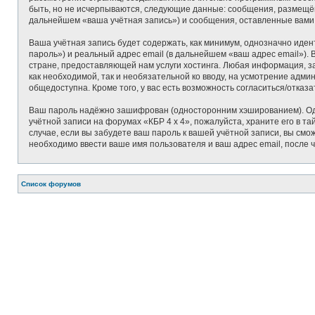
быть, но не исчерпываются, следующие данные: сообщения, размещён
дальнейшем «ваша учётная запись») и сообщения, оставленные вами
Ваша учётная запись будет содержать, как минимум, однозначно иде
пароль») и реальный адрес email (в дальнейшем «ваш адрес email»)
стране, предоставляющей нам услуги хостинга. Любая информация, за
как необходимой, так и необязательной ко вводу, на усмотрение адми
общедоступна. Кроме того, у вас есть возможность согласиться/отк
Ваш пароль надёжно зашифрован (односторонним хэшированием). Одна
учётной записи на форумах «КБР 4 x 4», пожалуйста, храните его в та
случае, если вы забудете ваш пароль к вашей учётной записи, вы с
необходимо ввести ваше имя пользователя и ваш адрес email, после 
Связаться с
Список форумов
администрацией