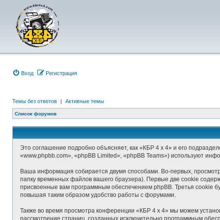
Вход
Р
е
г
и
с
т
р
а
ц
и
я
Темы без ответов
|
Активные темы
Список форумов
Это соглашение подробно объясняет, как «КБР 4 x 4» и его подраздел
«www.phpbb.com», «phpBB Limited», «phpBB Teams») используют инф
Ваша информация собирается двумя способами. Во-первых, просмотр
папку временных файлов вашего браузера). Первые две cookie содерж
присвоенные вам программным обеспечением phpBB. Третья cookie бу
повышая таким образом удобство работы с форумами.
Также во время просмотра конференции «КБР 4 x 4» мы можем установ
рассмотрение страниц, созданных исключительно программным обес