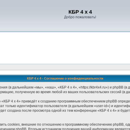
Регистрация
КБР 4 x 4
Добро пожаловать!
КБР 4 x 4 - Соглашение о конфиденциальности
ения (в дальнейшем «мы», «наш», «КБР 4 x 4», «https://kbr4x4.ru») и phpBB 
ормацию, полученную во время любой из ваших пользовательских сессий (в 
 «КБР 4 x 4» приведёт к созданию программным обеспечением phpBB определ
ат только идентификатор пользователя (в дальнейшем «user-id») и идентифи
дет создана после просмотра одной из тем конференции «КБР 4 x 4» и буде
ить cookies, внешние по отношению к программному обеспечению phpBB, одна
печением phpBB. Вторым источником получения вашей информации являются 