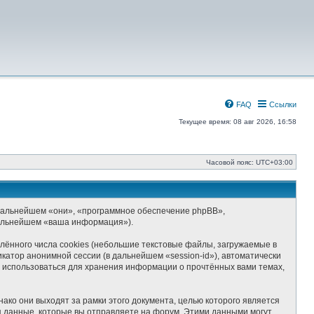
FAQ
Ссылки
Текущее время: 08 авг 2026, 16:58
Часовой пояс:
UTC+03:00
(в дальнейшем «они», «программное обеспечение phpBB»,
дальнейшем «ваша информация»).
ённого числа cookies (небольшие текстовые файлы, загружаемые в
катор анонимной сессии (в дальнейшем «session-id»), автоматически
т использоваться для хранения информации о прочтённых вами темах,
ко они выходят за рамки этого документа, целью которого является
данные, которые вы отправляете на форум. Этими данными могут