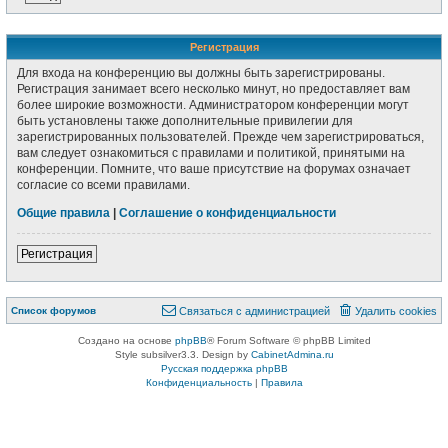
Р
е
г
и
с
т
р
а
ц
и
я
Для входа на конференцию вы должны быть зарегистрированы.
Регистрация занимает всего несколько минут, но предоставляет вам
более широкие возможности. Администратором конференции могут
быть установлены также дополнительные привилегии для
зарегистрированных пользователей. Прежде чем зарегистрироваться,
вам следует ознакомиться с правилами и политикой, принятыми на
конференции. Помните, что ваше присутствие на форумах означает
согласие со всеми правилами.
Общие правила
|
Соглашение о конфиденциальности
Р
е
г
и
с
т
р
а
ц
и
я
Связаться с
Список форумов
С
в
я
з
а
т
ь
с
я
с
а
д
м
и
н
и
с
т
р
а
ц
и
е
й
Удалить cookies
администрацией
Создано на основе
phpBB
® Forum Software © phpBB Limited
Style subsilver3.3. Design by
CabinetAdmina.ru
Русская поддержка phpBB
Конфиденциальность
|
Правила