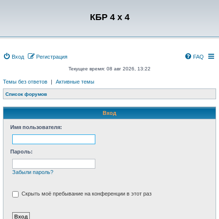
Регистрация
КБР 4 x 4
Вход
Р
е
г
и
с
т
р
а
ц
и
я
FAQ
Текущее время: 08 авг 2026, 13:22
Темы без ответов
|
Активные темы
Список форумов
Вход
Имя пользователя:
Пароль:
Забыли пароль?
Скрыть моё пребывание на конференции в этот раз