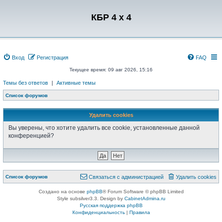
Регистрация
КБР 4 x 4
Вход
Р
е
г
и
с
т
р
а
ц
и
я
FAQ
Текущее время: 09 авг 2026, 15:16
Темы без ответов
|
Активные темы
Список форумов
Удалить cookies
Вы уверены, что хотите удалить все cookie, установленные данной
конференцией?
Связаться с
Список форумов
С
в
я
з
а
т
ь
с
я
с
а
д
м
и
н
и
с
т
р
а
ц
и
е
й
Удалить cookies
администрацией
Создано на основе
phpBB
® Forum Software © phpBB Limited
Style subsilver3.3. Design by
CabinetAdmina.ru
Русская поддержка phpBB
Конфиденциальность
|
Правила