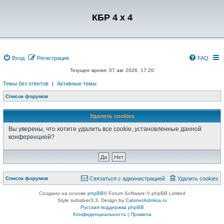
Регистрация
КБР 4 x 4
Вход
Р
е
г
и
с
т
р
а
ц
и
я
FAQ
Текущее время: 07 авг 2026, 17:20
Темы без ответов
|
Активные темы
Список форумов
Удалить cookies
Вы уверены, что хотите удалить все cookie, установленные данной
конференцией?
Связаться с
Список форумов
С
в
я
з
а
т
ь
с
я
с
а
д
м
и
н
и
с
т
р
а
ц
и
е
й
Удалить cookies
администрацией
Создано на основе
phpBB
® Forum Software © phpBB Limited
Style subsilver3.3. Design by
CabinetAdmina.ru
Русская поддержка phpBB
Конфиденциальность
|
Правила