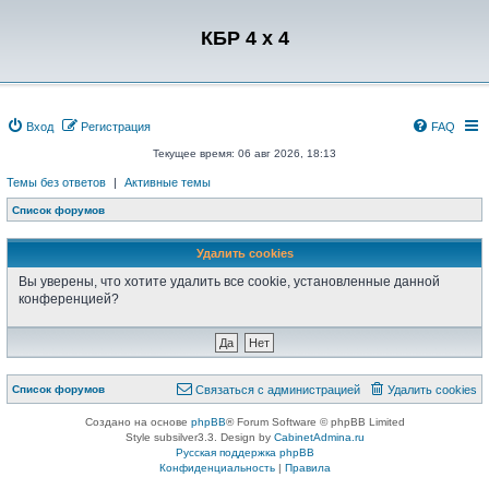
Регистрация
КБР 4 x 4
Вход
Р
е
г
и
с
т
р
а
ц
и
я
FAQ
Текущее время: 06 авг 2026, 18:13
Темы без ответов
|
Активные темы
Список форумов
Удалить cookies
Вы уверены, что хотите удалить все cookie, установленные данной
конференцией?
Связаться с
Список форумов
С
в
я
з
а
т
ь
с
я
с
а
д
м
и
н
и
с
т
р
а
ц
и
е
й
Удалить cookies
администрацией
Создано на основе
phpBB
® Forum Software © phpBB Limited
Style subsilver3.3. Design by
CabinetAdmina.ru
Русская поддержка phpBB
Конфиденциальность
|
Правила