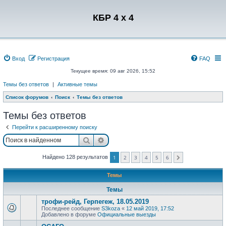
Регистрация
КБР 4 x 4
Вход
Р
е
г
и
с
т
р
а
ц
и
я
FAQ
Текущее время: 09 авг 2026, 15:52
Темы без ответов
|
Активные темы
Список форумов
Поиск
Темы без ответов
Темы без ответов
Перейти к расширенному поиску
Поиск
Расширенный поиск
Найдено 128 результатов
1
2
3
4
5
6
След.
Темы
Темы
трофи-рейд, Герпегеж, 18.05.2019
Последнее сообщение
S3koza
«
12 май 2019, 17:52
Добавлено в форуме
Официальные выезды