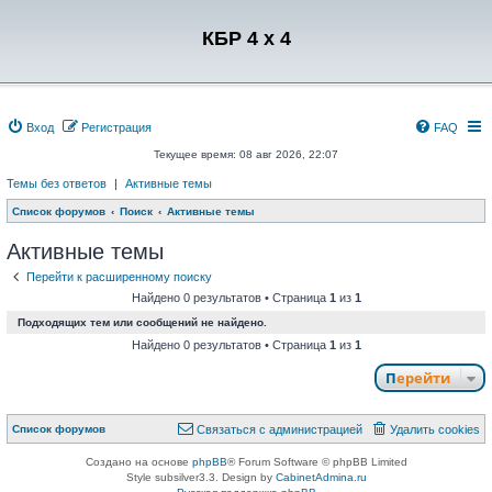
Регистрация
КБР 4 x 4
Вход
Р
е
г
и
с
т
р
а
ц
и
я
FAQ
Текущее время: 08 авг 2026, 22:07
Темы без ответов
|
Активные темы
Список форумов
Поиск
Активные темы
Активные темы
Перейти к расширенному поиску
Найдено 0 результатов • Страница
1
из
1
Подходящих тем или сообщений не найдено.
Найдено 0 результатов • Страница
1
из
1
Перейти
Связаться с
Список форумов
С
в
я
з
а
т
ь
с
я
с
а
д
м
и
н
и
с
т
р
а
ц
и
е
й
Удалить cookies
администрацией
Создано на основе
phpBB
® Forum Software © phpBB Limited
Style subsilver3.3. Design by
CabinetAdmina.ru