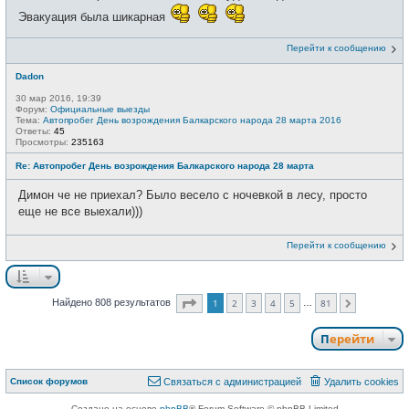
Эвакуация была шикарная
Перейти к сообщению
Dadon
30 мар 2016, 19:39
Форум:
Официальные выезды
Тема:
Автопробег День возрождения Балкарского народа 28 марта 2016
Ответы:
45
Просмотры:
235163
Re: Автопробег День возрождения Балкарского народа 28 марта
Димон че не приехал? Было весело с ночевкой в лесу, просто
еще не все выехали)))
Перейти к сообщению
Страница
1
из
81
Найдено 808 результатов
1
2
3
4
5
81
…
След.
Перейти
Связаться с
Список форумов
С
в
я
з
а
т
ь
с
я
с
а
д
м
и
н
и
с
т
р
а
ц
и
е
й
Удалить cookies
администрацией
Создано на основе
phpBB
® Forum Software © phpBB Limited