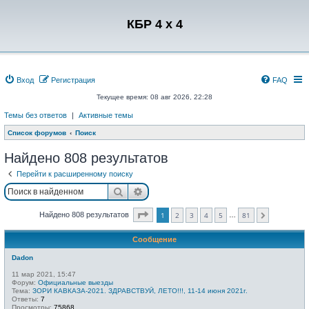
Регистрация
КБР 4 x 4
Вход
Р
е
г
и
с
т
р
а
ц
и
я
FAQ
Текущее время: 08 авг 2026, 22:28
Темы без ответов
|
Активные темы
Список форумов
Поиск
Найдено 808 результатов
Перейти к расширенному поиску
Поиск
Расширенный поиск
Страница
1
из
81
Найдено 808 результатов
1
2
3
4
5
81
…
След.
Сообщение
Dadon
11 мар 2021, 15:47
Форум:
Официальные выезды
Тема:
ЗОРИ КАВКАЗА-2021. ЗДРАВСТВУЙ, ЛЕТО!!!, 11-14 июня 2021г.
Ответы:
7
Просмотры:
75868