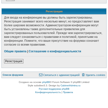
Р
е
г
и
с
т
р
а
ц
и
я
Для входа на конференцию вы должны быть зарегистрированы.
Регистрация занимает всего несколько минут, но предоставляет вам
более широкие возможности. Администратором конференции могут
быть установлены также дополнительные привилегии для
зарегистрированных пользователей. Прежде чем зарегистрироваться,
вам следует ознакомиться с правилами и политикой, принятыми на
конференции. Помните, что ваше присутствие на форумах означает
согласие со всеми правилами.
Общие правила
|
Соглашение о конфиденциальности
Р
е
г
и
с
т
р
а
ц
и
я
Связаться с
Список форумов
С
в
я
з
а
т
ь
с
я
с
а
д
м
и
н
и
с
т
р
а
ц
и
е
й
Удалить cookies
администрацией
Создано на основе
phpBB
® Forum Software © phpBB Limited
Style subsilver3.3. Design by
CabinetAdmina.ru
Русская поддержка phpBB
Конфиденциальность
|
Правила