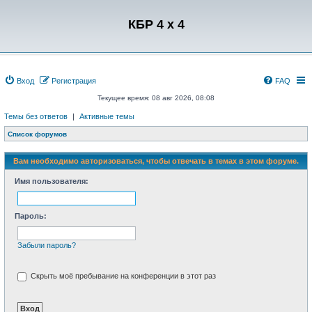
Регистрация
КБР 4 x 4
Вход
Р
е
г
и
с
т
р
а
ц
и
я
FAQ
Текущее время: 08 авг 2026, 08:08
Темы без ответов
|
Активные темы
Список форумов
Вам необходимо авторизоваться, чтобы отвечать в темах в этом форуме.
Имя пользователя:
Пароль:
Забыли пароль?
Скрыть моё пребывание на конференции в этот раз