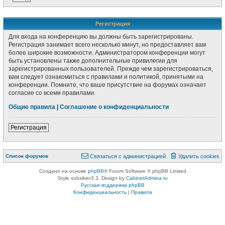
Р
е
г
и
с
т
р
а
ц
и
я
Для входа на конференцию вы должны быть зарегистрированы.
Регистрация занимает всего несколько минут, но предоставляет вам
более широкие возможности. Администратором конференции могут
быть установлены также дополнительные привилегии для
зарегистрированных пользователей. Прежде чем зарегистрироваться,
вам следует ознакомиться с правилами и политикой, принятыми на
конференции. Помните, что ваше присутствие на форумах означает
согласие со всеми правилами.
Общие правила
|
Соглашение о конфиденциальности
Р
е
г
и
с
т
р
а
ц
и
я
Связаться с
Список форумов
С
в
я
з
а
т
ь
с
я
с
а
д
м
и
н
и
с
т
р
а
ц
и
е
й
Удалить cookies
администрацией
Создано на основе
phpBB
® Forum Software © phpBB Limited
Style subsilver3.3. Design by
CabinetAdmina.ru
Русская поддержка phpBB
Конфиденциальность
|
Правила