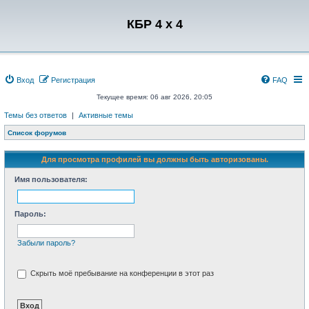
Регистрация
КБР 4 x 4
Вход
Р
е
г
и
с
т
р
а
ц
и
я
FAQ
Текущее время: 06 авг 2026, 20:05
Темы без ответов
|
Активные темы
Список форумов
Для просмотра профилей вы должны быть авторизованы.
Имя пользователя:
Пароль:
Забыли пароль?
Скрыть моё пребывание на конференции в этот раз