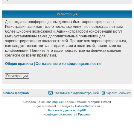
Р
е
г
и
с
т
р
а
ц
и
я
Для входа на конференцию вы должны быть зарегистрированы.
Регистрация занимает всего несколько минут, но предоставляет вам
более широкие возможности. Администратором конференции могут
быть установлены также дополнительные привилегии для
зарегистрированных пользователей. Прежде чем зарегистрироваться,
вам следует ознакомиться с правилами и политикой, принятыми на
конференции. Помните, что ваше присутствие на форумах означает
согласие со всеми правилами.
Общие правила
|
Соглашение о конфиденциальности
Р
е
г
и
с
т
р
а
ц
и
я
Связаться с
Список форумов
С
в
я
з
а
т
ь
с
я
с
а
д
м
и
н
и
с
т
р
а
ц
и
е
й
Удалить cookies
администрацией
Создано на основе
phpBB
® Forum Software © phpBB Limited
Style subsilver3.3. Design by
CabinetAdmina.ru
Русская поддержка phpBB
Конфиденциальность
|
Правила