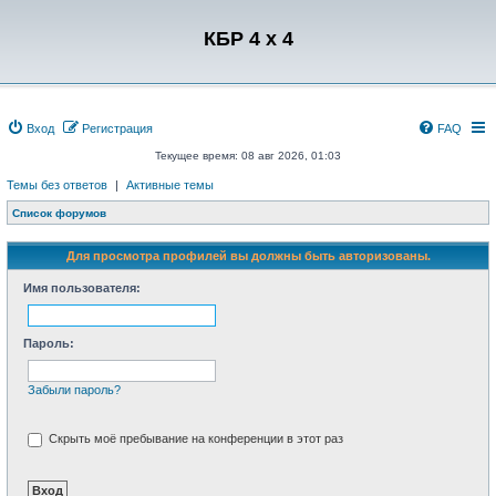
Регистрация
КБР 4 x 4
Вход
Р
е
г
и
с
т
р
а
ц
и
я
FAQ
Текущее время: 08 авг 2026, 01:03
Темы без ответов
|
Активные темы
Список форумов
Для просмотра профилей вы должны быть авторизованы.
Имя пользователя:
Пароль:
Забыли пароль?
Скрыть моё пребывание на конференции в этот раз