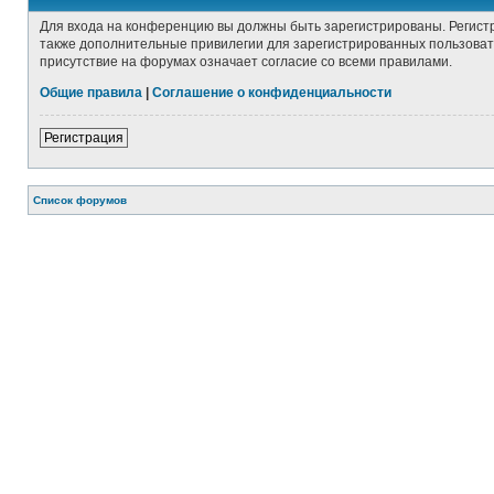
Для входа на конференцию вы должны быть зарегистрированы. Регист
также дополнительные привилегии для зарегистрированных пользовате
присутствие на форумах означает согласие со всеми правилами.
Общие правила
|
Соглашение о конфиденциальности
Р
е
г
и
с
т
р
а
ц
и
я
Связаться с
Список форумов
администрацией