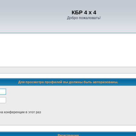
Регистрация
КБР 4 x 4
Добро пожаловать!
Для просмотра профилей вы должны быть авторизованы.
а конференции в этот раз
Р
е
г
и
с
т
р
а
ц
и
я