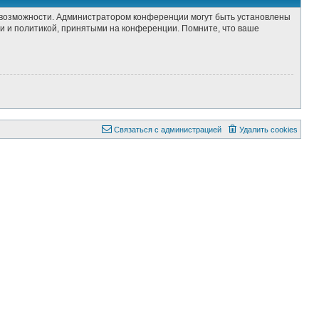
е возможности. Администратором конференции могут быть установлены
и и политикой, принятыми на конференции. Помните, что ваше
С
в
я
з
а
т
ь
с
я
с
а
д
м
и
н
и
с
т
р
а
ц
и
е
й
Удалить cookies