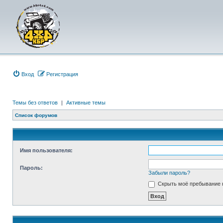
Вход
Р
е
г
и
с
т
р
а
ц
и
я
Темы без ответов
|
Активные темы
Список форумов
Имя пользователя:
Пароль:
Забыли пароль?
Скрыть моё пребывание н