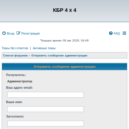
Регистрация
КБР 4 x 4
Вход
Р
е
г
и
с
т
р
а
ц
и
я
FAQ
Текущее время: 08 авг 2026, 04:49
Темы без ответов
|
Активные темы
Список форумов
Отправить сообщение администрации
Отправить сообщение администрации
Получатель:
Администратор
Ваш адрес email:
Ваше имя:
Заголовок: