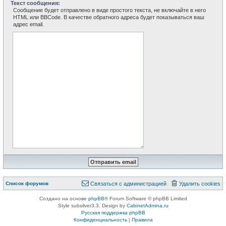
Текст сообщения:
Сообщение будет отправлено в виде простого текста, не включайте в него
HTML или BBCode. В качестве обратного адреса будет показываться ваш
адрес email.
Связаться с
Список форумов
С
в
я
з
а
т
ь
с
я
с
а
д
м
и
н
и
с
т
р
а
ц
и
е
й
Удалить cookies
администрацией
Создано на основе
phpBB
® Forum Software © phpBB Limited
Style subsilver3.3. Design by
CabinetAdmina.ru
Русская поддержка phpBB
Конфиденциальность
|
Правила