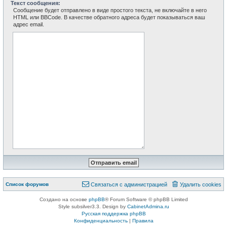
Текст сообщения:
Сообщение будет отправлено в виде простого текста, не включайте в него
HTML или BBCode. В качестве обратного адреса будет показываться ваш
адрес email.
Связаться с
Список форумов
С
в
я
з
а
т
ь
с
я
с
а
д
м
и
н
и
с
т
р
а
ц
и
е
й
Удалить cookies
администрацией
Создано на основе
phpBB
® Forum Software © phpBB Limited
Style subsilver3.3. Design by
CabinetAdmina.ru
Русская поддержка phpBB
Конфиденциальность
|
Правила