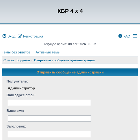
Регистрация
КБР 4 x 4
Вход
Р
е
г
и
с
т
р
а
ц
и
я
FAQ
Текущее время: 08 авг 2026, 09:26
Темы без ответов
|
Активные темы
Список форумов
Отправить сообщение администрации
Отправить сообщение администрации
Получатель:
Администратор
Ваш адрес email:
Ваше имя:
Заголовок: