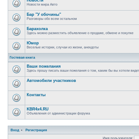
Новости
Новости мира Авто
Бар "У обочины"
Разговоры обо всем остальном
Барахолка
Здесь можно разместить объявление о продаже, обмене и покупке
Юмор
Веселые истории, случаи из жизни, анекдоты
Гостевая книга
Ваши пожелания
Здесь прошу писать ваши пожелания о том, каким бы вы хотели вид
Автомобили участников
Контакты
KBR4x4.RU
Объявления от администрации форума
Вход
•
Р
е
г
и
с
т
р
а
ц
и
я
Имя пользователя: