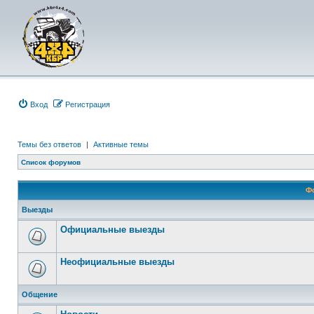
Вход
Р
е
г
и
с
т
р
а
ц
и
я
Темы без ответов
|
Активные темы
Список форумов
Ф
Выезды
Официальные выезды
Неофициальные выезды
Общение