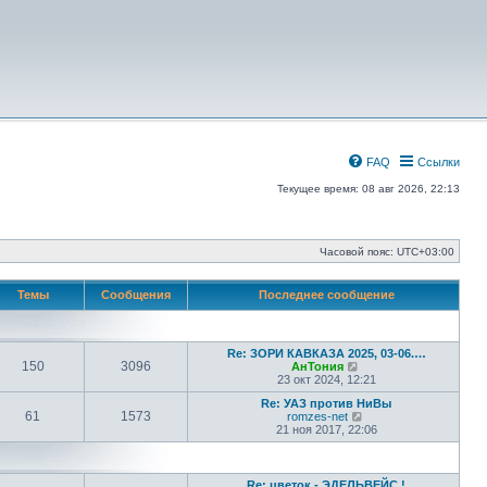
FAQ
Ссылки
Текущее время: 08 авг 2026, 22:13
Часовой пояс:
UTC+03:00
Темы
Сообщения
Последнее сообщение
Re: ЗОРИ КАВКАЗА 2025, 03-06.…
150
3096
П
АнТония
е
23 окт 2024, 12:21
р
Re: УАЗ против НиВы
е
61
1573
П
romzes-net
й
е
21 ноя 2017, 22:06
т
р
и
е
к
й
п
т
о
Re: цветок - ЭДЕЛЬВЕЙС !