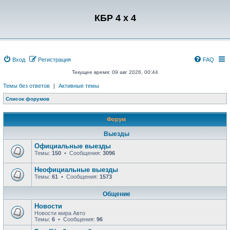
Регистрация
КБР 4 x 4
Вход
Р
е
г
и
с
т
р
а
ц
и
я
FAQ
Текущее время: 09 авг 2026, 00:44
Темы без ответов
|
Активные темы
Список форумов
Форум
Выезды
Официальные выезды
Темы:
150
• Сообщения:
3096
Неофициальные выезды
Темы:
61
• Сообщения:
1573
Общение
Новости
Новости мира Авто
Темы:
6
• Сообщения:
96