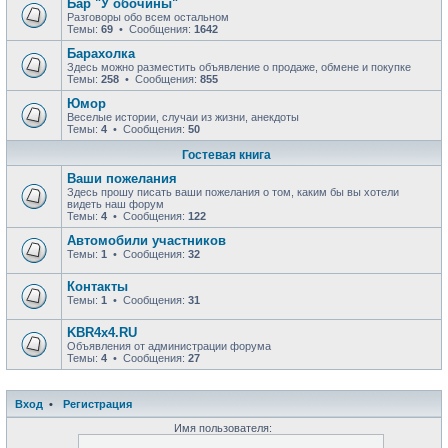
Бар "У обочины"
Разговоры обо всем остальном
Темы:
69
• Сообщения:
1642
Барахолка
Здесь можно разместить объявление о продаже, обмене и покупке
Темы:
258
• Сообщения:
855
Юмор
Веселые истории, случаи из жизни, анекдоты
Темы:
4
• Сообщения:
50
Гостевая книга
Ваши пожелания
Здесь прошу писать ваши пожелания о том, каким бы вы хотели
видеть наш форум
Темы:
4
• Сообщения:
122
Автомобили участников
Темы:
1
• Сообщения:
32
Контакты
Темы:
1
• Сообщения:
31
KBR4x4.RU
Объявления от администрации форума
Темы:
4
• Сообщения:
27
Вход
•
Р
е
г
и
с
т
р
а
ц
и
я
Имя пользователя: