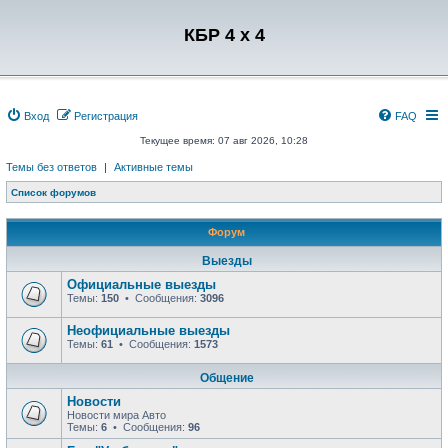
Регистрация
КБР 4 x 4
Вход
Р
е
г
и
с
т
р
а
ц
и
я
FAQ
Текущее время: 07 авг 2026, 10:28
Темы без ответов
|
Активные темы
Список форумов
Форум
Выезды
Официальные выезды
Темы:
150
• Сообщения:
3096
Неофициальные выезды
Темы:
61
• Сообщения:
1573
Общение
Новости
Новости мира Авто
Темы:
6
• Сообщения:
96