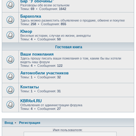
Бар "У обочины"
Разговоры обо всем остальном
Темы:
69
• Сообщения:
1642
Барахолка
Здесь можно разместить объявление о продаже, обмене и покупке
Темы:
258
• Сообщения:
855
Юмор
Веселые истории, случаи из жизни, анекдоты
Темы:
4
• Сообщения:
50
Гостевая книга
Ваши пожелания
Здесь прошу писать ваши пожелания о том, каким бы вы хотели
видеть наш форум
Темы:
4
• Сообщения:
122
Автомобили участников
Темы:
1
• Сообщения:
32
Контакты
Темы:
1
• Сообщения:
31
KBR4x4.RU
Объявления от администрации форума
Темы:
4
• Сообщения:
27
Вход
•
Р
е
г
и
с
т
р
а
ц
и
я
Имя пользователя: