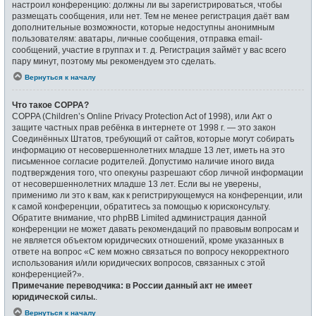
настроил конференцию: должны ли вы зарегистрироваться, чтобы
размещать сообщения, или нет. Тем не менее регистрация даёт вам
дополнительные возможности, которые недоступны анонимным
пользователям: аватары, личные сообщения, отправка email-
сообщений, участие в группах и т. д. Регистрация займёт у вас всего
пару минут, поэтому мы рекомендуем это сделать.
Вернуться к началу
Что такое COPPA?
COPPA (Children’s Online Privacy Protection Act of 1998), или Акт о
защите частных прав ребёнка в интернете от 1998 г. — это закон
Соединённых Штатов, требующий от сайтов, которые могут собирать
информацию от несовершеннолетних младше 13 лет, иметь на это
письменное согласие родителей. Допустимо наличие иного вида
подтверждения того, что опекуны разрешают сбор личной информации
от несовершеннолетних младше 13 лет. Если вы не уверены,
применимо ли это к вам, как к регистрирующемуся на конференции, или
к самой конференции, обратитесь за помощью к юрисконсульту.
Обратите внимание, что phpBB Limited администрация данной
конференции не может давать рекомендаций по правовым вопросам и
не является объектом юридических отношений, кроме указанных в
ответе на вопрос «С кем можно связаться по вопросу некорректного
использования и/или юридических вопросов, связанных с этой
конференцией?».
Примечание переводчика: в России данный акт не имеет
юридической силы.
.
Вернуться к началу