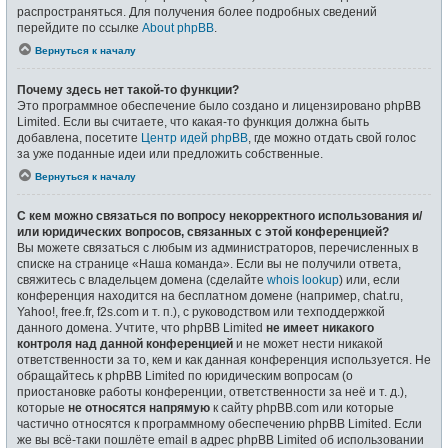
распространяться. Для получения более подробных сведений
перейдите по ссылке
About phpBB
.
Вернуться к началу
Почему здесь нет такой-то функции?
Это программное обеспечение было создано и лицензировано phpBB
Limited. Если вы считаете, что какая-то функция должна быть
добавлена, посетите
Центр идей phpBB
, где можно отдать свой голос
за уже поданные идеи или предложить собственные.
Вернуться к началу
С кем можно связаться по вопросу некорректного использования и/
или юридических вопросов, связанных с этой конференцией?
Вы можете связаться с любым из администраторов, перечисленных в
списке на странице «Наша команда». Если вы не получили ответа,
свяжитесь с владельцем домена (сделайте
whois lookup
) или, если
конференция находится на бесплатном домене (например, chat.ru,
Yahoo!, free.fr, f2s.com и т. п.), с руководством или техподдержкой
данного домена. Учтите, что phpBB Limited
не имеет никакого
контроля над данной конференцией
и не может нести никакой
ответственности за то, кем и как данная конференция используется. Не
обращайтесь к phpBB Limited по юридическим вопросам (о
приостановке работы конференции, ответственности за неё и т. д.),
которые
не относятся напрямую
к сайту phpBB.com или которые
частично относятся к программному обеспечению phpBB Limited. Если
же вы всё-таки пошлёте email в адрес phpBB Limited об использовании