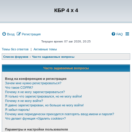
Регистрация
КБР 4 x 4
Вход
Р
е
г
и
с
т
р
а
ц
и
я
FAQ
Текущее время: 07 авг 2026, 20:25
Темы без ответов
|
Активные темы
Список форумов
Часто задаваемые вопросы
Часто задаваемые вопросы
Вход на конференцию и регистрация
Зачем мне нужно регистрироваться?
Что такое COPPA?
Почему я не могу зарегистрироваться?
Я только что зарегистрировался, но не могу войти!
Почему я не могу войти?
Я давно зарегистрирован, но больше не могу войти!
Я забыл пароль!
Почему мне периодически приходится повторять ввод имени и пароля?
Что делает функция «Удалить cookies»?
Параметры и настройки пользователя