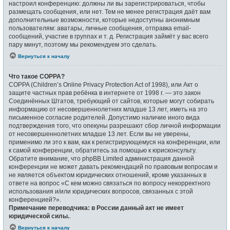
настроил конференцию: должны ли вы зарегистрироваться, чтобы
размещать сообщения, или нет. Тем не менее регистрация даёт вам
дополнительные возможности, которые недоступны анонимным
пользователям: аватары, личные сообщения, отправка email-
сообщений, участие в группах и т. д. Регистрация займёт у вас всего
пару минут, поэтому мы рекомендуем это сделать.
Вернуться к началу
Что такое COPPA?
COPPA (Children’s Online Privacy Protection Act of 1998), или Акт о
защите частных прав ребёнка в интернете от 1998 г. — это закон
Соединённых Штатов, требующий от сайтов, которые могут собирать
информацию от несовершеннолетних младше 13 лет, иметь на это
письменное согласие родителей. Допустимо наличие иного вида
подтверждения того, что опекуны разрешают сбор личной информации
от несовершеннолетних младше 13 лет. Если вы не уверены,
применимо ли это к вам, как к регистрирующемуся на конференции, или
к самой конференции, обратитесь за помощью к юрисконсульту.
Обратите внимание, что phpBB Limited администрация данной
конференции не может давать рекомендаций по правовым вопросам и
не является объектом юридических отношений, кроме указанных в
ответе на вопрос «С кем можно связаться по вопросу некорректного
использования и/или юридических вопросов, связанных с этой
конференцией?».
Примечание переводчика: в России данный акт не имеет
юридической силы.
.
Вернуться к началу