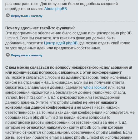
распространяться. Для получения более подробных сведений
перейдите по ссылке
About phpBB
.
Вернуться к началу
Почему здесь нет такой-то функции?
Это программное обеспечение было создано и лицензировано phpBB
Limited. Если вы считаете, что какая-то функция должна быть
добавлена, посетите
Центр идей phpBB
, где можно отдать свой голос
за уже поданные идеи или предложить собственные.
Вернуться к началу
С кем можно связаться по вопросу некорректного использования и/
или юридических вопросов, связанных с этой конференцией?
Вы можете связаться с любым из администраторов, перечисленных в
списке на странице «Наша команда». Если вы не получили ответа,
свяжитесь с владельцем домена (сделайте
whois lookup
) или, если
конференция находится на бесплатном домене (например, chat.ru,
Yahoo!, free.fr, f2s.com и т. п.), с руководством или техподдержкой
данного домена. Учтите, что phpBB Limited
не имеет никакого
контроля над данной конференцией
и не может нести никакой
ответственности за то, кем и как данная конференция используется. Не
обращайтесь к phpBB Limited по юридическим вопросам (о
приостановке работы конференции, ответственности за неё и т. д.),
которые
не относятся напрямую
к сайту phpBB.com или которые
частично относятся к программному обеспечению phpBB Limited. Если
же вы всё-таки пошлёте email в адрес phpBB Limited об использовании