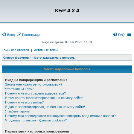
Регистрация
КБР 4 x 4
Вход
Р
е
г
и
с
т
р
а
ц
и
я
FAQ
Текущее время: 07 авг 2026, 16:29
Темы без ответов
|
Активные темы
Список форумов
Часто задаваемые вопросы
Часто задаваемые вопросы
Вход на конференцию и регистрация
Зачем мне нужно регистрироваться?
Что такое COPPA?
Почему я не могу зарегистрироваться?
Я только что зарегистрировался, но не могу войти!
Почему я не могу войти?
Я давно зарегистрирован, но больше не могу войти!
Я забыл пароль!
Почему мне периодически приходится повторять ввод имени и пароля?
Что делает функция «Удалить cookies»?
Параметры и настройки пользователя