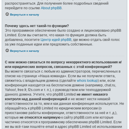
распространяться. Для получения более подробных сведений
перейдите по ссылке
About phpBB
.
Вернуться к началу
Почему здесь нет такой-то функции?
Это программное обеспечение было создано и лицензировано phpBB
Limited. Если вы считаете, что какая-то функция должна быть
добавлена, посетите
Центр идей phpBB
, где можно отдать свой голос
за уже поданные идеи или предложить собственные.
Вернуться к началу
С кем можно связаться по вопросу некорректного использования и/
или юридических вопросов, связанных с этой конференцией?
Вы можете связаться с любым из администраторов, перечисленных в
списке на странице «Наша команда». Если вы не получили ответа,
свяжитесь с владельцем домена (сделайте
whois lookup
) или, если
конференция находится на бесплатном домене (например, chat.ru,
Yahoo!, free.fr, f2s.com и т. п.), с руководством или техподдержкой
данного домена. Учтите, что phpBB Limited
не имеет никакого
контроля над данной конференцией
и не может нести никакой
ответственности за то, кем и как данная конференция используется. Не
обращайтесь к phpBB Limited по юридическим вопросам (о
приостановке работы конференции, ответственности за неё и т. д.),
которые
не относятся напрямую
к сайту phpBB.com или которые
частично относятся к программному обеспечению phpBB Limited. Если
же вы всё-таки пошлёте email в адрес phpBB Limited об использовании