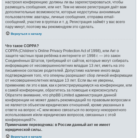
настроил конференцию: должны ли вы зарегистрироваться, чтобы
размещать сообщения, или нет. Тем не менее регистрация даёт вам
дополнительные возможности, которые недоступны анонимным
пользователям: аватары, личные сообщения, отправка email-
сообщений, участие в группах и т. д. Регистрация займёт у вас всего
пару минут, поэтому мы рекомендуем это сделать.
Вернуться к началу
Что такое COPPA?
COPPA (Children’s Online Privacy Protection Act of 1998), или Акт о
защите частных прав ребёнка в интернете от 1998 г. — это закон
Соединённых Штатов, требующий от сайтов, которые могут собирать
информацию от несовершеннолетних младше 13 лет, иметь на это
письменное согласие родителей. Допустимо наличие иного вида
подтверждения того, что опекуны разрешают сбор личной информации
от несовершеннолетних младше 13 лет. Если вы не уверены,
применимо ли это к вам, как к регистрирующемуся на конференции, или
к самой конференции, обратитесь за помощью к юрисконсульту.
Обратите внимание, что phpBB Limited администрация данной
конференции не может давать рекомендаций по правовым вопросам и
не является объектом юридических отношений, кроме указанных в
ответе на вопрос «С кем можно связаться по вопросу некорректного
использования и/или юридических вопросов, связанных с этой
конференцией?».
Примечание переводчика: в России данный акт не имеет
юридической силы.
.
Вернуться к началу