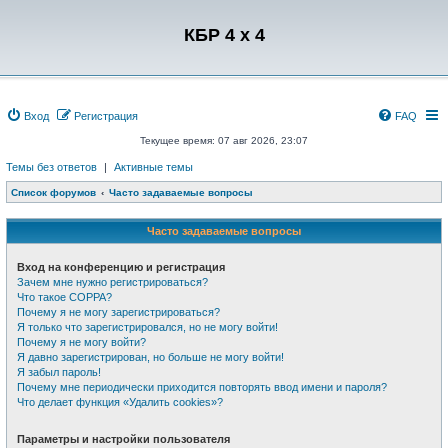
Регистрация
КБР 4 x 4
Вход
Р
е
г
и
с
т
р
а
ц
и
я
FAQ
Текущее время: 07 авг 2026, 23:07
Темы без ответов
|
Активные темы
Список форумов
Часто задаваемые вопросы
Часто задаваемые вопросы
Вход на конференцию и регистрация
Зачем мне нужно регистрироваться?
Что такое COPPA?
Почему я не могу зарегистрироваться?
Я только что зарегистрировался, но не могу войти!
Почему я не могу войти?
Я давно зарегистрирован, но больше не могу войти!
Я забыл пароль!
Почему мне периодически приходится повторять ввод имени и пароля?
Что делает функция «Удалить cookies»?
Параметры и настройки пользователя